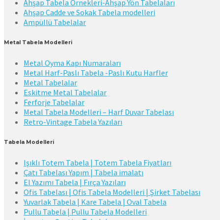
Ahşap Tabela Örnekleri-Ahşap Yön Tabelaları
Ahşap Cadde ve Sokak Tabela modelleri
Ampüllü Tabelalar
Metal Tabela Modelleri
Metal Oyma Kapı Numaraları
Metal Harf-Paslı Tabela -Paslı Kutu Harfler
Metal Tabelalar
Eskitme Metal Tabelalar
Ferforje Tabelalar
Metal Tabela Modelleri – Harf Duvar Tabelası
Retro-Vintage Tabela Yazıları
Tabela Modelleri
Işıklı Totem Tabela | Totem Tabela Fiyatları
Çatı Tabelası Yapım | Tabela imalatı
El Yazımı Tabela | Fırça Yazıları
Ofis Tabelası | Ofis Tabela Modelleri | Şirket Tabelası
Yuvarlak Tabela | Kare Tabela | Oval Tabela
Pullu Tabela | Pullu Tabela Modelleri