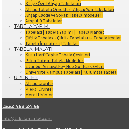
Kişiye Özel Ahşap Tabelaları
Ahşap Tabela Örnekleri-Ahşap Yön Tabelaları
Ahşap Cadde ve Sokak Tabela modelleri
Ampüllü Tabelalar
TABELA YAPIMI
Tabelacı | Tabela Yapımı | Tabela Market
Çiftlik Tabelası- Çiftlik Tabelaları – Tabela imalat
Tabela İmalatçısı | Tabelacı
TABELA İMALATI
Kutu Harf Cephe Tabela Çeşitleri
Pilon Totem Tabela Modelleri
İstanbul Arnavutköy Neo Göl Park Evleri
Üniversite Kampüs Tabelası | Kurumsal Tabela
ÜRÜNLER
Ahşap Ürünler
Pleksi Ürünler
Metal Ürünler
0532 458 24 65
info@tabelamarket.com