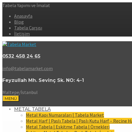
Tabela Yapımı ve İmalat
Anasayfa
Blog
Tabela Çarşısı
İletişim
0532 458 24 65
info@tabelamarket.com
Feyzullah Mh. Sevinç Sk. NO: 4-1
Maltepe/İstanbul
MENÜ
METAL TABELA
Metal Kapı Numaraları | Tabela Market
Metal Harf | Paslı Tabela | Paslı Kutu Harf – Reçine H
Metal Tabela | Eskitme Tabela | Örnekleri