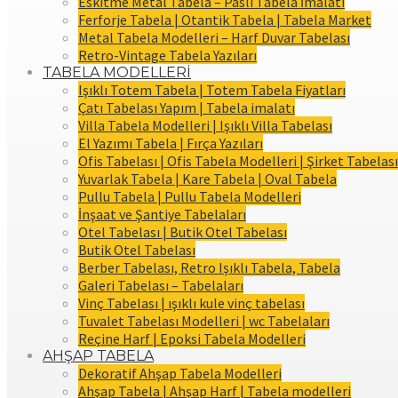
Eskitme Metal Tabela – Paslı Tabela İmalatı
Ferforje Tabela | Otantik Tabela | Tabela Market
Metal Tabela Modelleri – Harf Duvar Tabelası
Retro-Vintage Tabela Yazıları
TABELA MODELLERİ
Işıklı Totem Tabela | Totem Tabela Fiyatları
Çatı Tabelası Yapım | Tabela imalatı
Villa Tabela Modelleri | Işıklı Villa Tabelası
El Yazımı Tabela | Fırça Yazıları
Ofis Tabelası | Ofis Tabela Modelleri | Şirket Tabelası
Yuvarlak Tabela | Kare Tabela | Oval Tabela
Pullu Tabela | Pullu Tabela Modelleri
İnşaat ve Şantiye Tabelaları
Otel Tabelası | Butik Otel Tabelası
Butik Otel Tabelası
Berber Tabelası, Retro Işıklı Tabela, Tabela
Galeri Tabelası – Tabelaları
Vinç Tabelası | ışıklı kule vinç tabelası
Tuvalet Tabelası Modelleri | wc Tabelaları
Reçine Harf | Epoksi Tabela Modelleri
AHŞAP TABELA
Dekoratif Ahşap Tabela Modelleri
Ahşap Tabela | Ahşap Harf | Tabela modelleri