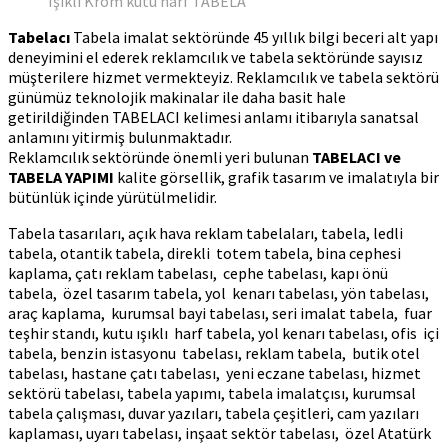
Işıklı Krom kutu harf TABELA
Tabelacı
Tabela imalat sektöründe 45 yıllık bilgi beceri alt yapı
deneyimini el ederek reklamcılık ve tabela sektöründe sayısız
müşterilere hizmet vermekteyiz. Reklamcılık ve tabela sektörü
günümüz teknolojik makinalar ile daha basit hale
getirildiğinden TABELACI kelimesi anlamı itibarıyla sanatsal
anlamını yitirmiş bulunmaktadır.
Reklamcılık sektöründe önemli yeri bulunan
TABELACI ve
TABELA YAPIMI
kalite görsellik, grafik tasarım ve imalatıyla bir
bütünlük içinde yürütülmelidir.
Tabela tasarıları, açık hava reklam tabelaları, tabela, ledli
tabela, otantik tabela, direkli totem tabela, bina cephesi
kaplama, çatı reklam tabelası, cephe tabelası, kapı önü
tabela, özel tasarım tabela, yol kenarı tabelası, yön tabelası,
araç kaplama, kurumsal bayi tabelası, seri imalat tabela, fuar
teşhir standı, kutu ışıklı harf tabela, yol kenarı tabelası, ofis içi
tabela, benzin istasyonu tabelası, reklam tabela, butik otel
tabelası, hastane çatı tabelası, yeni eczane tabelası, hizmet
sektörü tabelası, tabela yapımı, tabela imalatçısı, kurumsal
tabela çalışması, duvar yazıları, tabela çeşitleri, cam yazıları
kaplaması, uyarı tabelası, inşaat sektör tabelası, özel Atatürk