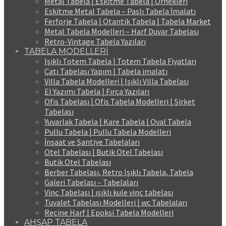
Metal Tabela | Eskitme Tabela | Örnekleri
Eskitme Metal Tabela – Paslı Tabela İmalatı
Ferforje Tabela | Otantik Tabela | Tabela Market
Metal Tabela Modelleri – Harf Duvar Tabelası
Retro-Vintage Tabela Yazıları
TABELA MODELLERİ
Işıklı Totem Tabela | Totem Tabela Fiyatları
Çatı Tabelası Yapım | Tabela imalatı
Villa Tabela Modelleri | Işıklı Villa Tabelası
El Yazımı Tabela | Fırça Yazıları
Ofis Tabelası | Ofis Tabela Modelleri | Şirket
Tabelası
Yuvarlak Tabela | Kare Tabela | Oval Tabela
Pullu Tabela | Pullu Tabela Modelleri
İnşaat ve Şantiye Tabelaları
Otel Tabelası | Butik Otel Tabelası
Butik Otel Tabelası
Berber Tabelası, Retro Işıklı Tabela, Tabela
Galeri Tabelası – Tabelaları
Vinç Tabelası | ışıklı kule vinç tabelası
Tuvalet Tabelası Modelleri | wc Tabelaları
Reçine Harf | Epoksi Tabela Modelleri
AHŞAP TABELA