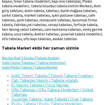
köşesi, fener tabela modelleri, kapı önü tabelalar, Pleksi
tabela modelleri, tabela İstanbul tabela üretim Merkezi, Avm
giriş tabelası, askılı tabela, tabelacı, butik mağaza tabelası,
sarkıt tabela, market tabelası, ışıklı pastane tabelası, cafe
tabelası, park tabelası, restaurant tabelası, kurumsal firma
tabela, fabrika çatı tabelası, sanayi tabelası, ferforje tabela,
heir desing salon tabelası, cam kumlama tabelası, vinily germe
tabela, ucuz tabela, doktor tabelası, yuvarlak tabela modelleri,
ofis tabelası, ofis kapı tabelası, avukat tabelası
Tabela Market ekibi her zaman sizinle
Reçine Harf | Epoksi |Tabela İmalatı
Işıklı Cephe Tabelası | Tabela Sistemleri
Işıklı Pleksi Tabela | Tabela Market
Işıklı Totem Tabela | Totem Tabela Fiyatları
Çatı Tabelası Yapım | Tabela imalatı
El Yazımı Tabela | Fırça Yazıları
Ofis Tabelası | Ofis Tabela Modelleri | Şirket
Tabelası
Yuvarlak Tabela | Kare Tabela | Oval Tabela
Pullu Tabela | Pullu Tabela Modelleri