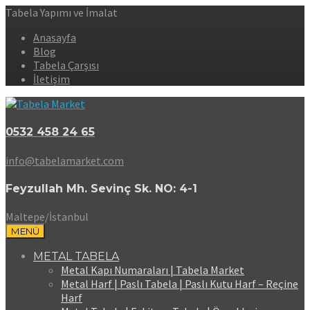
Tabela Yapımı ve İmalat
Anasayfa
Blog
Tabela Çarşısı
İletişim
0532 458 24 65
info@tabelamarket.com
Feyzullah Mh. Sevinç Sk. NO: 4-1
Maltepe/İstanbul
MENÜ
METAL TABELA
Metal Kapı Numaraları | Tabela Market
Metal Harf | Paslı Tabela | Paslı Kutu Harf – Reçine
Harf