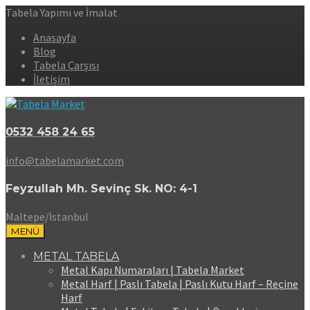
Tabela Yapımı ve İmalat
Anasayfa
Blog
Tabela Çarşısı
İletişim
0532 458 24 65
info@tabelamarket.com
Feyzullah Mh. Sevinç Sk. NO: 4-1
Maltepe/İstanbul
MENÜ
METAL TABELA
Metal Kapı Numaraları | Tabela Market
Metal Harf | Paslı Tabela | Paslı Kutu Harf – Reçine
Harf