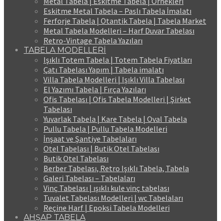
Metal Tabela | Eskitme Tabela | Örnekleri
Eskitme Metal Tabela – Paslı Tabela İmalatı
Ferforje Tabela | Otantik Tabela | Tabela Market
Metal Tabela Modelleri – Harf Duvar Tabelası
Retro-Vintage Tabela Yazıları
TABELA MODELLERİ
Işıklı Totem Tabela | Totem Tabela Fiyatları
Çatı Tabelası Yapım | Tabela imalatı
Villa Tabela Modelleri | Işıklı Villa Tabelası
El Yazımı Tabela | Fırça Yazıları
Ofis Tabelası | Ofis Tabela Modelleri | Şirket
Tabelası
Yuvarlak Tabela | Kare Tabela | Oval Tabela
Pullu Tabela | Pullu Tabela Modelleri
İnşaat ve Şantiye Tabelaları
Otel Tabelası | Butik Otel Tabelası
Butik Otel Tabelası
Berber Tabelası, Retro Işıklı Tabela, Tabela
Galeri Tabelası – Tabelaları
Vinç Tabelası | ışıklı kule vinç tabelası
Tuvalet Tabelası Modelleri | wc Tabelaları
Reçine Harf | Epoksi Tabela Modelleri
AHŞAP TABELA