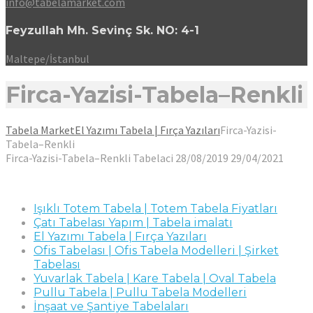
info@tabelamarket.com
Feyzullah Mh. Sevinç Sk. NO: 4-1
Maltepe/İstanbul
Firca-Yazisi-Tabela–Renkli
Tabela Market
El Yazımı Tabela | Fırça Yazıları
Firca-Yazisi-
Tabela–Renkli
Firca-Yazisi-Tabela–Renkli
Tabelaci
28/08/2019
29/04/2021
Işıklı Totem Tabela | Totem Tabela Fiyatları
Çatı Tabelası Yapım | Tabela imalatı
El Yazımı Tabela | Fırça Yazıları
Ofis Tabelası | Ofis Tabela Modelleri | Şirket
Tabelası
Yuvarlak Tabela | Kare Tabela | Oval Tabela
Pullu Tabela | Pullu Tabela Modelleri
İnşaat ve Şantiye Tabelaları