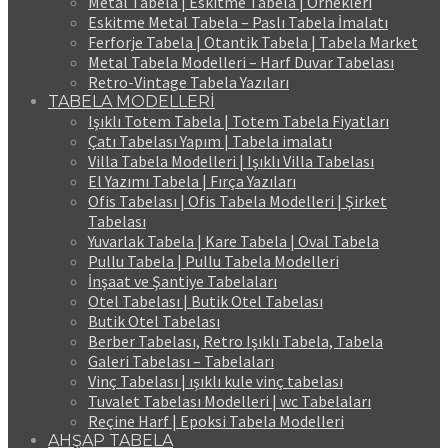
Metal Tabela | Eskitme Tabela | Örnekleri
Eskitme Metal Tabela – Paslı Tabela İmalatı
Ferforje Tabela | Otantik Tabela | Tabela Market
Metal Tabela Modelleri – Harf Duvar Tabelası
Retro-Vintage Tabela Yazıları
TABELA MODELLERİ
Işıklı Totem Tabela | Totem Tabela Fiyatları
Çatı Tabelası Yapım | Tabela imalatı
Villa Tabela Modelleri | Işıklı Villa Tabelası
El Yazımı Tabela | Fırça Yazıları
Ofis Tabelası | Ofis Tabela Modelleri | Şirket
Tabelası
Yuvarlak Tabela | Kare Tabela | Oval Tabela
Pullu Tabela | Pullu Tabela Modelleri
İnşaat ve Şantiye Tabelaları
Otel Tabelası | Butik Otel Tabelası
Butik Otel Tabelası
Berber Tabelası, Retro Işıklı Tabela, Tabela
Galeri Tabelası – Tabelaları
Vinç Tabelası | ışıklı kule vinç tabelası
Tuvalet Tabelası Modelleri | wc Tabelaları
Reçine Harf | Epoksi Tabela Modelleri
AHŞAP TABELA