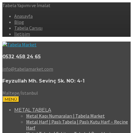
Tabela Yapımı ve İmalat
Anasayfa
Blog
Tabela Çarşısı
İletişim
0532 458 24 65
info@tabelamarket.com
Feyzullah Mh. Sevinç Sk. NO: 4-1
Maltepe/İstanbul
MENÜ
METAL TABELA
Metal Kapı Numaraları | Tabela Market
Metal Harf | Paslı Tabela | Paslı Kutu Harf – Reçine
Harf