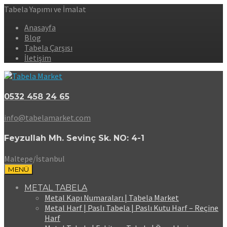
Tabela Yapımı ve İmalat
Anasayfa
Blog
Tabela Çarşısı
İletişim
0532 458 24 65
info@tabelamarket.com
Feyzullah Mh. Sevinç Sk. NO: 4-1
Maltepe/İstanbul
MENÜ
METAL TABELA
Metal Kapı Numaraları | Tabela Market
Metal Harf | Paslı Tabela | Paslı Kutu Harf – Reçine
Harf