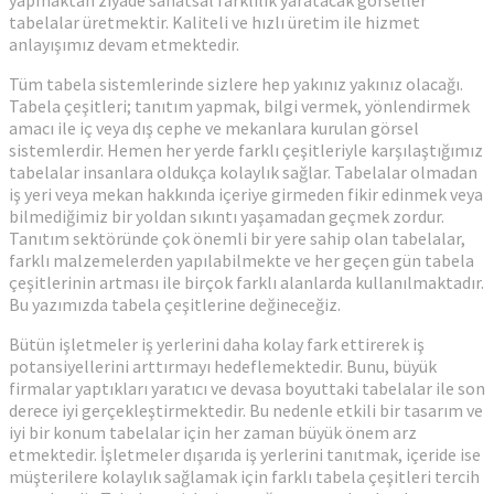
yapmaktan ziyade sanatsal farklılık yaratacak görseller
tabelalar üretmektir. Kaliteli ve hızlı üretim ile hizmet
anlayışımız devam etmektedir.
Tüm tabela sistemlerinde sizlere hep yakınız yakınız olacağı.
Tabela çeşitleri; tanıtım yapmak, bilgi vermek, yönlendirmek
amacı ile iç veya dış cephe ve mekanlara kurulan görsel
sistemlerdir. Hemen her yerde farklı çeşitleriyle karşılaştığımız
tabelalar insanlara oldukça kolaylık sağlar. Tabelalar olmadan
iş yeri veya mekan hakkında içeriye girmeden fikir edinmek veya
bilmediğimiz bir yoldan sıkıntı yaşamadan geçmek zordur.
Tanıtım sektöründe çok önemli bir yere sahip olan tabelalar,
farklı malzemelerden yapılabilmekte ve her geçen gün tabela
çeşitlerinin artması ile birçok farklı alanlarda kullanılmaktadır.
Bu yazımızda tabela çeşitlerine değineceğiz.
Bütün işletmeler iş yerlerini daha kolay fark ettirerek iş
potansiyellerini arttırmayı hedeflemektedir. Bunu, büyük
firmalar yaptıkları yaratıcı ve devasa boyuttaki tabelalar ile son
derece iyi gerçekleştirmektedir. Bu nedenle etkili bir tasarım ve
iyi bir konum tabelalar için her zaman büyük önem arz
etmektedir. İşletmeler dışarıda iş yerlerini tanıtmak, içeride ise
müşterilere kolaylık sağlamak için farklı tabela çeşitleri tercih