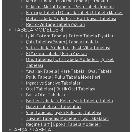
Metal Tabela | Eskitme Tabela | Örnekleri
Eskitme Metal Tabela – Paslı Tabela İmalatı
Ferforje Tabela | Otantik Tabela | Tabela Market
Metal Tabela Modelleri – Harf Duvar Tabelası
Retro-Vintage Tabela Yazıları
TABELA MODELLERİ
Işıklı Totem Tabela | Totem Tabela Fiyatları
Çatı Tabelası Yapım | Tabela imalatı
Villa Tabela Modelleri | Işıklı Villa Tabelası
El Yazımı Tabela | Fırça Yazıları
Ofis Tabelası | Ofis Tabela Modelleri | Şirket
Tabelası
Yuvarlak Tabela | Kare Tabela | Oval Tabela
Pullu Tabela | Pullu Tabela Modelleri
İnşaat ve Şantiye Tabelaları
Otel Tabelası | Butik Otel Tabelası
Butik Otel Tabelası
Berber Tabelası, Retro Işıklı Tabela, Tabela
Galeri Tabelası – Tabelaları
Vinç Tabelası | ışıklı kule vinç tabelası
Tuvalet Tabelası Modelleri | wc Tabelaları
Reçine Harf | Epoksi Tabela Modelleri
AHŞAP TABELA