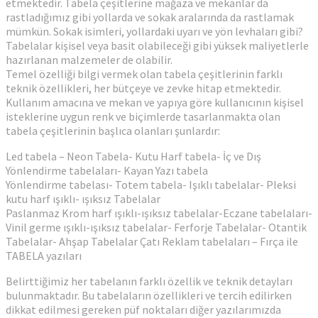
etmektedir. Tabela çeşitlerine mağaza ve mekanlar da
rastladığımız gibi yollarda ve sokak aralarında da rastlamak
mümkün. Sokak isimleri, yollardaki uyarı ve yön levhaları gibi?
Tabelalar kişisel veya basit olabileceği gibi yüksek maliyetlerle
hazırlanan malzemeler de olabilir.
Temel özelliği bilgi vermek olan tabela çeşitlerinin farklı
teknik özellikleri, her bütçeye ve zevke hitap etmektedir.
Kullanım amacına ve mekan ve yapıya göre kullanıcının kişisel
isteklerine uygun renk ve biçimlerde tasarlanmakta olan
tabela çeşitlerinin başlıca olanları şunlardır:
Led tabela – Neon Tabela- Kutu Harf tabela- İç ve Dış
Yönlendirme tabelaları- Kayan Yazı tabela
Yönlendirme tabelası- Totem tabela- Işıklı tabelalar- Pleksi
kutu harf ışıklı- ışıksız Tabelalar
Paslanmaz Krom harf ışıklı-ışıksız tabelalar-Eczane tabelaları-
Vinil germe ışıklı-ışıksız tabelalar- Ferforje Tabelalar- Otantik
Tabelalar- Ahşap Tabelalar Çatı Reklam tabelaları – Fırça ile
TABELA yazıları
Belirttiğimiz her tabelanın farklı özellik ve teknik detayları
bulunmaktadır. Bu tabelaların özellikleri ve tercih edilirken
dikkat edilmesi gereken püf noktaları diğer yazılarımızda