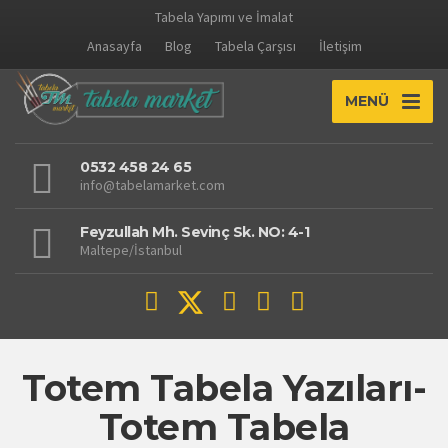
Tabela Yapımı ve İmalat
Anasayfa
Blog
Tabela Çarşısı
İletişim
MENÜ
0532 458 24 65
info@tabelamarket.com
Feyzullah Mh. Sevinç Sk. NO: 4-1
Maltepe/İstanbul
Totem Tabela Yazıları-
Totem Tabela