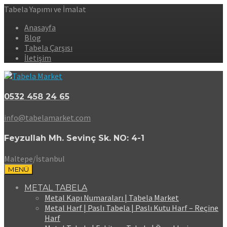
Tabela Yapımı ve İmalat
Anasayfa
Blog
Tabela Çarşısı
İletişim
0532 458 24 65
info@tabelamarket.com
Feyzullah Mh. Sevinç Sk. NO: 4-1
Maltepe/İstanbul
MENÜ
METAL TABELA
Metal Kapı Numaraları | Tabela Market
Metal Harf | Paslı Tabela | Paslı Kutu Harf – Reçine
Harf