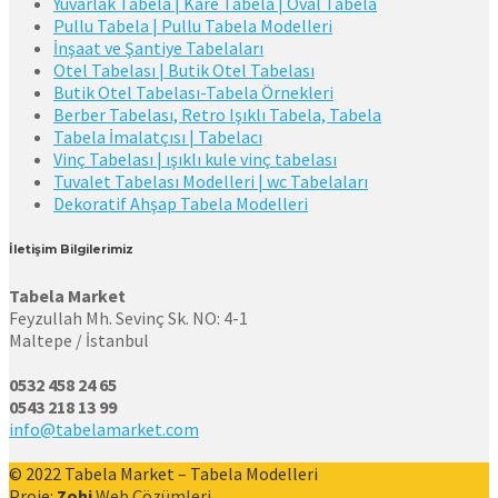
Yuvarlak Tabela | Kare Tabela | Oval Tabela
Pullu Tabela | Pullu Tabela Modelleri
İnşaat ve Şantiye Tabelaları
Otel Tabelası | Butik Otel Tabelası
Butik Otel Tabelası-Tabela Örnekleri
Berber Tabelası, Retro Işıklı Tabela, Tabela
Tabela İmalatçısı | Tabelacı
Vinç Tabelası | ışıklı kule vinç tabelası
Tuvalet Tabelası Modelleri | wc Tabelaları
Dekoratif Ahşap Tabela Modelleri
İletişim Bilgilerimiz
Tabela Market
Feyzullah Mh. Sevinç Sk. NO: 4-1
Maltepe / İstanbul
0532 458 24 65
0543 218 13 99
info@tabelamarket.com
© 2022 Tabela Market – Tabela Modelleri
Proje:
Zohi
Web Çözümleri