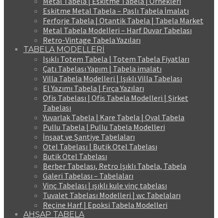
Metal Tabela | Eskitme Tabela | Örnekleri
Eskitme Metal Tabela – Paslı Tabela İmalatı
Ferforje Tabela | Otantik Tabela | Tabela Market
Metal Tabela Modelleri – Harf Duvar Tabelası
Retro-Vintage Tabela Yazıları
TABELA MODELLERİ
Işıklı Totem Tabela | Totem Tabela Fiyatları
Çatı Tabelası Yapım | Tabela imalatı
Villa Tabela Modelleri | Işıklı Villa Tabelası
El Yazımı Tabela | Fırça Yazıları
Ofis Tabelası | Ofis Tabela Modelleri | Şirket
Tabelası
Yuvarlak Tabela | Kare Tabela | Oval Tabela
Pullu Tabela | Pullu Tabela Modelleri
İnşaat ve Şantiye Tabelaları
Otel Tabelası | Butik Otel Tabelası
Butik Otel Tabelası
Berber Tabelası, Retro Işıklı Tabela, Tabela
Galeri Tabelası – Tabelaları
Vinç Tabelası | ışıklı kule vinç tabelası
Tuvalet Tabelası Modelleri | wc Tabelaları
Reçine Harf | Epoksi Tabela Modelleri
AHŞAP TABELA