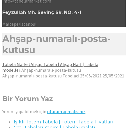
info@tabelamarket.com
Feyzullah Mh. Sevinç Sk. NO: 4-1
Maltepe/İstanbul
Ahşap-numaralı-posta-
kutusu
Tabela Market
Ahşap Tabela | Ahşap Harf | Tabela
modelleri
Ahşap-numaralı-posta-kutusu
Ahşap-numaralı-posta-kutusu
Tabelaci
25/05/2021
25/05/2021
Bir Yorum Yaz
Yorum yapabilmek için
oturum açmalısınız
.
Işıklı Totem Tabela | Totem Tabela Fiyatları
Çatı Tabelası Yapım | Tabela imalatı