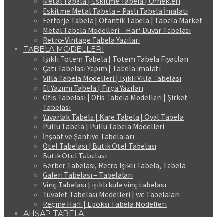
Metal Tabela | Eskitme Tabela | Örnekleri
Eskitme Metal Tabela – Paslı Tabela İmalatı
Ferforje Tabela | Otantik Tabela | Tabela Market
Metal Tabela Modelleri – Harf Duvar Tabelası
Retro-Vintage Tabela Yazıları
TABELA MODELLERİ
Işıklı Totem Tabela | Totem Tabela Fiyatları
Çatı Tabelası Yapım | Tabela imalatı
Villa Tabela Modelleri | Işıklı Villa Tabelası
El Yazımı Tabela | Fırça Yazıları
Ofis Tabelası | Ofis Tabela Modelleri | Şirket
Tabelası
Yuvarlak Tabela | Kare Tabela | Oval Tabela
Pullu Tabela | Pullu Tabela Modelleri
İnşaat ve Şantiye Tabelaları
Otel Tabelası | Butik Otel Tabelası
Butik Otel Tabelası
Berber Tabelası, Retro Işıklı Tabela, Tabela
Galeri Tabelası – Tabelaları
Vinç Tabelası | ışıklı kule vinç tabelası
Tuvalet Tabelası Modelleri | wc Tabelaları
Reçine Harf | Epoksi Tabela Modelleri
AHŞAP TABELA