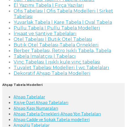
El Yazımı Tabela | Fırça Yazıları
Ofis Tabelası | Ofis Tabela Modelleri | Şirket
Tabelası
Yuvarlak Tabela | Kare Tabela | Oval Tabela
Pullu Tabela | Pullu Tabela Modelleri
İnşaat ve Şantiye Tabelaları
Otel Tabelası | Butik Otel Tabelası
Butik Otel Tabelası-Tabela Örnekleri
Berber Tabelası, Retro Işıklı Tabela, Tabela
Tabela İmalatçısı | Tabelacı
Vinç Tabelası | ışıklı kule vinç tabelası
Tuvalet Tabelası Modelleri | wc Tabelaları
Dekoratif Ahşap Tabela Modelleri
Ahşap Tabela Modelleri
Ahşap Tabelalar
Kişiye Özel Ahşap Tabelaları
Ahşap Kapı Numaraları
Ahşap Tabela Örnekleri-Ahşap Yön Tabelaları
Ahşap Cadde ve Sokak Tabela modelleri
Ampüllü Tabelalar