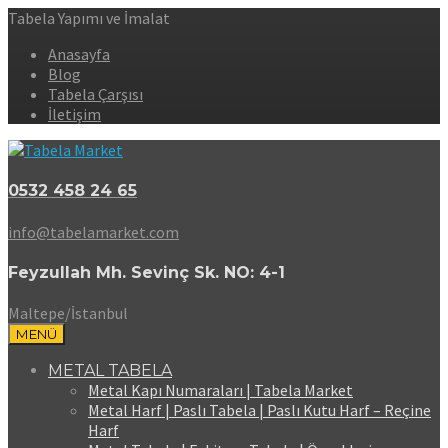
Tabela Yapımı ve İmalat
Anasayfa
Blog
Tabela Çarşısı
İletişim
0532 458 24 65
info@tabelamarket.com
Feyzullah Mh. Sevinç Sk. NO: 4-1
Maltepe/İstanbul
MENÜ
METAL TABELA
Metal Kapı Numaraları | Tabela Market
Metal Harf | Paslı Tabela | Paslı Kutu Harf – Reçine
Harf