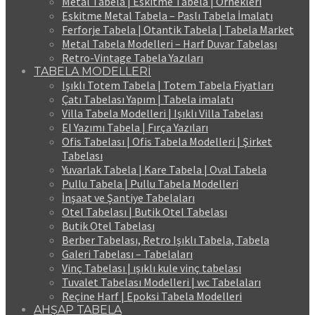
Metal Tabela | Eskitme Tabela | Örnekleri
Eskitme Metal Tabela – Paslı Tabela İmalatı
Ferforje Tabela | Otantik Tabela | Tabela Market
Metal Tabela Modelleri – Harf Duvar Tabelası
Retro-Vintage Tabela Yazıları
TABELA MODELLERİ
Işıklı Totem Tabela | Totem Tabela Fiyatları
Çatı Tabelası Yapım | Tabela imalatı
Villa Tabela Modelleri | Işıklı Villa Tabelası
El Yazımı Tabela | Fırça Yazıları
Ofis Tabelası | Ofis Tabela Modelleri | Şirket
Tabelası
Yuvarlak Tabela | Kare Tabela | Oval Tabela
Pullu Tabela | Pullu Tabela Modelleri
İnşaat ve Şantiye Tabelaları
Otel Tabelası | Butik Otel Tabelası
Butik Otel Tabelası
Berber Tabelası, Retro Işıklı Tabela, Tabela
Galeri Tabelası – Tabelaları
Vinç Tabelası | ışıklı kule vinç tabelası
Tuvalet Tabelası Modelleri | wc Tabelaları
Reçine Harf | Epoksi Tabela Modelleri
AHŞAP TABELA