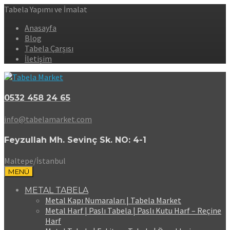
Tabela Yapımı ve İmalat
Anasayfa
Blog
Tabela Çarşısı
İletişim
0532 458 24 65
info@tabelamarket.com
Feyzullah Mh. Sevinç Sk. NO: 4-1
Maltepe/İstanbul
MENÜ
METAL TABELA
Metal Kapı Numaraları | Tabela Market
Metal Harf | Paslı Tabela | Paslı Kutu Harf – Reçine
Harf