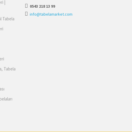
ri |
0543 218 13 99
info@tabelamarket.com
al Tabela
ri
eri
a, Tabela
ası
belaları