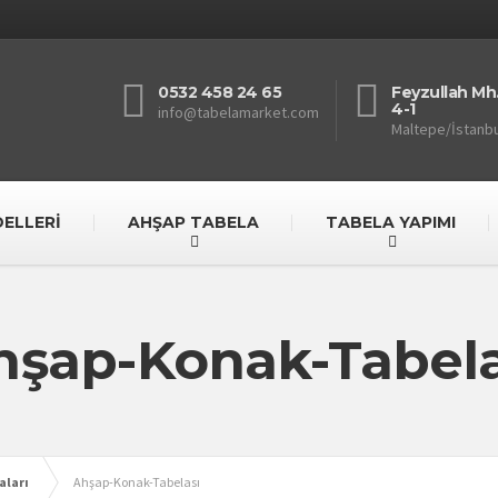
0532 458 24 65
Feyzullah Mh.
4-1
info@tabelamarket.com
Maltepe/İstanbu
ELLERİ
AHŞAP TABELA
TABELA YAPIMI
hşap-Konak-Tabela
aları
Ahşap-Konak-Tabelası