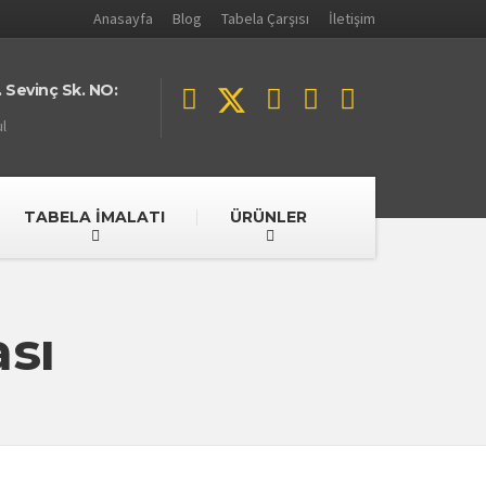
Anasayfa
Blog
Tabela Çarşısı
İletişim
 Sevinç Sk. NO:
l
TABELA İMALATI
ÜRÜNLER
sı