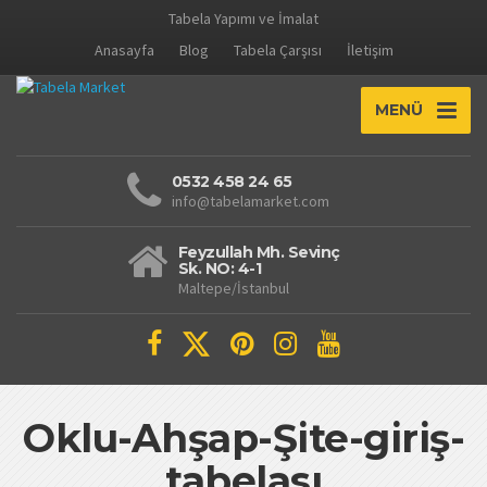
Tabela Yapımı ve İmalat
Anasayfa
Blog
Tabela Çarşısı
İletişim
MENÜ
0532 458 24 65
info@tabelamarket.com
Feyzullah Mh. Sevinç
Sk. NO: 4-1
Maltepe/İstanbul
Oklu-Ahşap-Şite-giriş-
tabelası