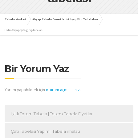
Tabela Market
Ahşap Tabela Örnekleri-Ahşap Yön Tabelaları
Oklu-Ahşap-Şite-giriş-tabelası
Bir Yorum Yaz
Yorum yapabilmek için
oturum açmalısınız
.
Işıklı Totem Tabela | Totem Tabela Fiyatları
Çatı Tabelası Yapım | Tabela imalatı