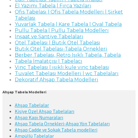
El Yazımı Tabela | Fırça Yazıları
Ofis Tabelası | Ofis Tabela Modelleri | Şirket
Tabelası
Yuvarlak Tabela | Kare Tabela | Oval Tabela
Pullu Tabela | Pullu Tabela Modelleri
İnşaat ve Şantiye Tabelaları
Otel Tabelası | Butik Otel Tabelası
Butik Otel Tabelası-Tabela Örnekleri
Berber Tabelası, Retro Işıklı Tabela, Tabela
Tabela İmalatçısı | Tabelacı
Vinç Tabelası | ışıklı kule vinç tabelası
Tuvalet Tabelası Modelleri | wc Tabelaları
Dekoratif Ahşap Tabela Modelleri
Ahşap Tabela Modelleri
Ahşap Tabelalar
Kişiye Özel Ahşap Tabelaları
Ahşap Kapı Numaraları
Ahşap Tabela Örnekleri-Ahşap Yön Tabelaları
Ahşap Cadde ve Sokak Tabela modelleri
Ampüllü Tabelalar