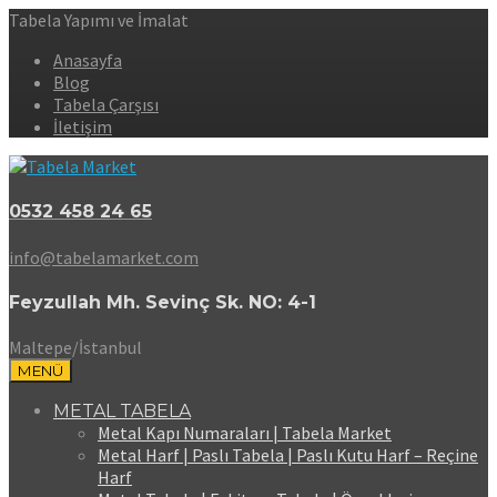
Tabela Yapımı ve İmalat
Anasayfa
Blog
Tabela Çarşısı
İletişim
0532 458 24 65
info@tabelamarket.com
Feyzullah Mh. Sevinç Sk. NO: 4-1
Maltepe/İstanbul
MENÜ
METAL TABELA
Metal Kapı Numaraları | Tabela Market
Metal Harf | Paslı Tabela | Paslı Kutu Harf – Reçine
Harf