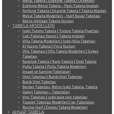
Metal Tabela | Eskitme Tabela | Örnekleri
Eskitme Metal Tabela – Paslı Tabela İmalatı
Ferforje Tabela | Otantik Tabela | Tabela Market
Metal Tabela Modelleri – Harf Duvar Tabelası
Retro-Vintage Tabela Yazıları
TABELA MODELLERİ
Işıklı Totem Tabela | Totem Tabela Fiyatları
Çatı Tabelası Yapım | Tabela imalatı
Villa Tabela Modelleri | Işıklı Villa Tabelası
El Yazımı Tabela | Fırça Yazıları
Ofis Tabelası | Ofis Tabela Modelleri | Şirket
Tabelası
Yuvarlak Tabela | Kare Tabela | Oval Tabela
Pullu Tabela | Pullu Tabela Modelleri
İnşaat ve Şantiye Tabelaları
Otel Tabelası | Butik Otel Tabelası
Butik Otel Tabelası
Berber Tabelası, Retro Işıklı Tabela, Tabela
Galeri Tabelası – Tabelaları
Vinç Tabelası | ışıklı kule vinç tabelası
Tuvalet Tabelası Modelleri | wc Tabelaları
Reçine Harf | Epoksi Tabela Modelleri
AHŞAP TABELA