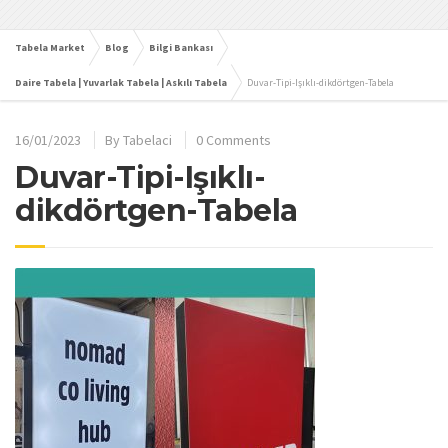
Tabela Market
Blog
Bilgi Bankası
Daire Tabela | Yuvarlak Tabela | Askılı Tabela
Duvar-Tipi-Işıklı-dikdörtgen-Tabela
16/01/2023
By
Tabelaci
0 Comments
Duvar-Tipi-Işıklı-
dikdörtgen-Tabela