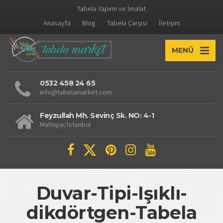
Tabela Yapımı ve İmalat
Anasayfa
Blog
Tabela Çarşısı
İletişim
MENÜ
0532 458 24 65
info@tabelamarket.com
Feyzullah Mh. Sevinç Sk. NO: 4-1
Maltepe/İstanbul
Duvar-Tipi-Işıklı-
dikdörtgen-Tabela