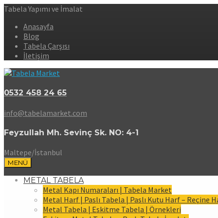
Tabela Yapımı ve İmalat
Anasayfa
Blog
Tabela Çarşısı
İletişim
0532 458 24 65
info@tabelamarket.com
Feyzullah Mh. Sevinç Sk. NO: 4-1
Maltepe/İstanbul
MENÜ
METAL TABELA
Metal Kapı Numaraları | Tabela Market
Metal Harf | Paslı Tabela | Paslı Kutu Harf – Reçine H
Metal Tabela | Eskitme Tabela | Örnekleri