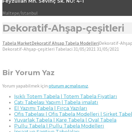
Feyzullah Mh. Sevinç Sk. NO: 4-1
Maltepe/İstanbul
Dekoratif-Ahşap-çeşitleri
Tabela Market
Dekoratif Ahşap Tabela Modelleri
Dekoratif-Ahşap
Dekoratif-Ahşap-çeşitleri
Tabelaci
31/05/2021
31/05/2021
Bir Yorum Yaz
Yorum yapabilmek için
oturum açmalısınız
.
Işıklı Totem Tabela | Totem Tabela Fiyatları
Çatı Tabelası Yapım | Tabela imalatı
El Yazımı Tabela | Fırça Yazıları
Ofis Tabelası | Ofis Tabela Modelleri | Şirket Tabel
Yuvarlak Tabela | Kare Tabela | Oval Tabela
Pullu Tabela | Pullu Tabela Modelleri
İnşaat ve Şantiye Tabelaları