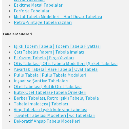
Eskitme Metal Tabelalar
Ferforje Tabelalar
Metal Tabela Modelleri – Harf Duvar Tabelası
Retro-Vintage Tabela Yazıları
Tabela Modelleri
Işıklı Totem Tabela | Totem Tabela Fiyatları
Çatı Tabelası Yapım | Tabela imalatı
El Yazımı Tabela | Fırça Yazıları
Ofis Tabelası | Ofis Tabela Modelleri | Şirket Tabelası
Yuvarlak Tabela | Kare Tabela | Oval Tabela
Pullu Tabela | Pullu Tabela Modelleri
İnşaat ve Şantiye Tabelaları
Otel Tabelası | Butik Otel Tabelası
Butik Otel Tabelası-Tabela Örnekleri
Berber Tabelası, Retro Işıklı Tabela, Tabela
Tabela İmalatçısı | Tabelacı
Vinç Tabelası | ışıklı kule vinç tabelası
Tuvalet Tabelası Modelleri | wc Tabelaları
Dekoratif Ahşap Tabela Modelleri