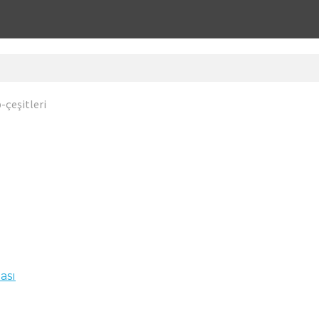
-çeşitleri
ası