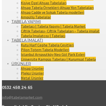
Kişiye Özel Ahşap Tabelaları
Ahşap Tabela Örnekleri-Ahşap Yön Tabelaları
Ahşap Cadde ve Sokak Tabela modelleri
Ampüllü Tabelalar
TABELA YAPIMI
Tabelacı | Tabela Yapımı | Tabela Market
Çiftlik Tabelası- Çiftlik Tabelaları – Tabela imalat
Tabela İmalatçısı | Tabelacı
TABELA İMALATI
Kutu Harf Cephe Tabela Çeşitleri
Pilon Totem Tabela Modelleri
İstanbul Arnavutköy Neo Göl Park Evleri
Üniversite Kampüs Tabelası | Kurumsal Tabela
ÜRÜNLER
Ahşap Ürünler
Pleksi Ürünler
Metal Ürünler
0532 458 24 65
info@tabelamarket.com