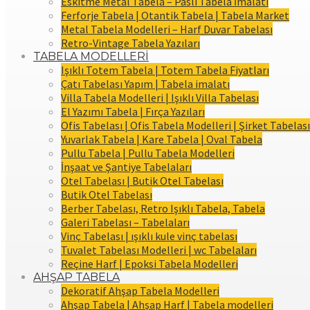
Eskitme Metal Tabela – Paslı Tabela İmalatı
Ferforje Tabela | Otantik Tabela | Tabela Market
Metal Tabela Modelleri – Harf Duvar Tabelası
Retro-Vintage Tabela Yazıları
TABELA MODELLERİ
Işıklı Totem Tabela | Totem Tabela Fiyatları
Çatı Tabelası Yapım | Tabela imalatı
Villa Tabela Modelleri | Işıklı Villa Tabelası
El Yazımı Tabela | Fırça Yazıları
Ofis Tabelası | Ofis Tabela Modelleri | Şirket Tabelası
Yuvarlak Tabela | Kare Tabela | Oval Tabela
Pullu Tabela | Pullu Tabela Modelleri
İnşaat ve Şantiye Tabelaları
Otel Tabelası | Butik Otel Tabelası
Butik Otel Tabelası
Berber Tabelası, Retro Işıklı Tabela, Tabela
Galeri Tabelası – Tabelaları
Vinç Tabelası | ışıklı kule vinç tabelası
Tuvalet Tabelası Modelleri | wc Tabelaları
Reçine Harf | Epoksi Tabela Modelleri
AHŞAP TABELA
Dekoratif Ahşap Tabela Modelleri
Ahşap Tabela | Ahşap Harf | Tabela modelleri