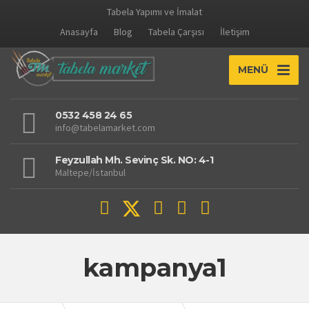
Tabela Yapımı ve İmalat
Anasayfa
Blog
Tabela Çarşısı
İletişim
MENÜ
0532 458 24 65
info@tabelamarket.com
Feyzullah Mh. Sevinç Sk. NO: 4-1
Maltepe/İstanbul
kampanya1