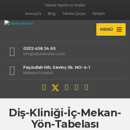
Tabela Yapımı ve İmalat
Anasayfa
Blog
Tabela Çarşısı
İletişim
MENÜ
0532 458 24 65
info@tabelamarket.com
Feyzullah Mh. Sevinç Sk. NO: 4-1
Maltepe/İstanbul
Diş-Kliniği-İç-Mekan-
Yön-Tabelası