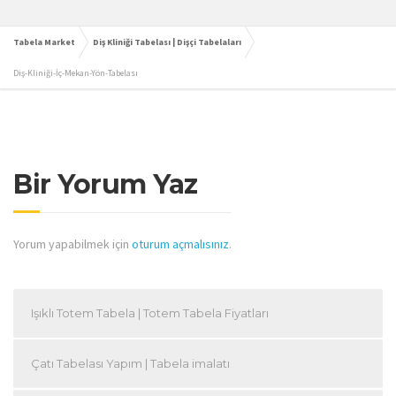
Tabela Market
Diş Kliniği Tabelası | Dişçi Tabelaları
Diş-Kliniği-İç-Mekan-Yön-Tabelası
Bir Yorum Yaz
Yorum yapabilmek için
oturum açmalısınız
.
Işıklı Totem Tabela | Totem Tabela Fiyatları
Çatı Tabelası Yapım | Tabela imalatı