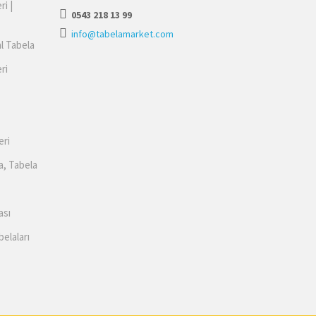
ri |
0543 218 13 99
info@tabelamarket.com
al Tabela
ri
eri
a, Tabela
ası
belaları