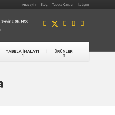
Anasayfa
Blog
Tabela Çarşısı
İletişim
 Sevinç Sk. NO:
l
TABELA İMALATI
ÜRÜNLER
a