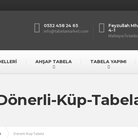
0532 458 24 65
Feyzullah Mh.
4-1
info@tabelamarket.com
Maltepe/İstanbu
ELLERİ
AHŞAP TABELA
TABELA YAPIMI
Dönerli-Küp-Tabel
i
Dönerli-Küp-Tabela