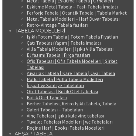
Metal Tabela | Eskitme Tabela | Örnekleri
Eskitme Metal Tabela – Paslı Tabela İmalatı
Ferforje Tabela | Otantik Tabela | Tabela Market
Metal Tabela Modelleri – Harf Duvar Tabelası
Retro-Vintage Tabela Yazıları
TABELA MODELLERİ
Işıklı Totem Tabela | Totem Tabela Fiyatları
Çatı Tabelası Yapım | Tabela imalatı
Villa Tabela Modelleri | Işıklı Villa Tabelası
El Yazımı Tabela | Fırça Yazıları
Ofis Tabelası | Ofis Tabela Modelleri | Şirket
Tabelası
Yuvarlak Tabela | Kare Tabela | Oval Tabela
Pullu Tabela | Pullu Tabela Modelleri
İnşaat ve Şantiye Tabelaları
Otel Tabelası | Butik Otel Tabelası
Butik Otel Tabelası
Berber Tabelası, Retro Işıklı Tabela, Tabela
Galeri Tabelası – Tabelaları
Vinç Tabelası | ışıklı kule vinç tabelası
Tuvalet Tabelası Modelleri | wc Tabelaları
Reçine Harf | Epoksi Tabela Modelleri
AHŞAP TABELA