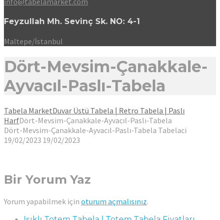
info@tabelamarket.com
Feyzullah Mh. Sevinç Sk. NO: 4-1
Maltepe/İstanbul
Dört-Mevsim-Çanakkale-
Ayvacıl-Paslı-Tabela
Tabela Market
Duvar Üstü Tabela | Retro Tabela | Paslı
Harf
Dört-Mevsim-Çanakkale-Ayvacıl-Paslı-Tabela
Dört-Mevsim-Çanakkale-Ayvacıl-Paslı-Tabela
Tabelaci
19/02/2023
19/02/2023
Bir Yorum Yaz
Yorum yapabilmek için
oturum açmalısınız
.
Işıklı Totem Tabela | Totem Tabela Fiyatları