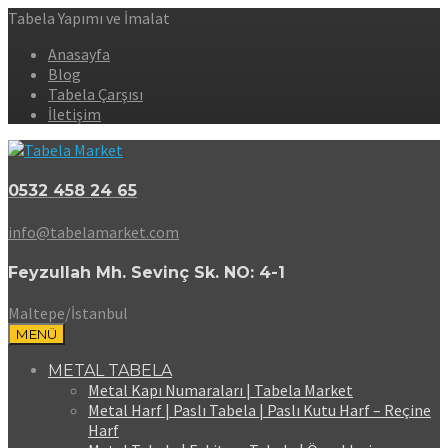
Tabela Yapımı ve İmalat
Anasayfa
Blog
Tabela Çarşısı
İletişim
0532 458 24 65
info@tabelamarket.com
Feyzullah Mh. Sevinç Sk. NO: 4-1
Maltepe/İstanbul
MENÜ
METAL TABELA
Metal Kapı Numaraları | Tabela Market
Metal Harf | Paslı Tabela | Paslı Kutu Harf – Reçine
Harf