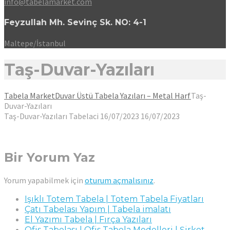
info@tabelamarket.com
Feyzullah Mh. Sevinç Sk. NO: 4-1
Maltepe/İstanbul
Taş-Duvar-Yazıları
Tabela Market
Duvar Üstü Tabela Yazıları – Metal Harf
Taş-
Duvar-Yazıları
Taş-Duvar-Yazıları
Tabelaci
16/07/2023
16/07/2023
Bir Yorum Yaz
Yorum yapabilmek için
oturum açmalısınız
.
Işıklı Totem Tabela | Totem Tabela Fiyatları
Çatı Tabelası Yapım | Tabela imalatı
El Yazımı Tabela | Fırça Yazıları
Ofis Tabelası | Ofis Tabela Modelleri | Şirket