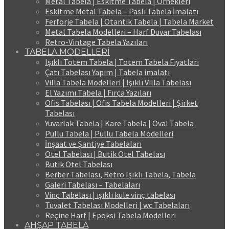
Metal Tabela | Eskitme Tabela | Örnekleri
Eskitme Metal Tabela – Paslı Tabela İmalatı
Ferforje Tabela | Otantik Tabela | Tabela Market
Metal Tabela Modelleri – Harf Duvar Tabelası
Retro-Vintage Tabela Yazıları
TABELA MODELLERİ
Işıklı Totem Tabela | Totem Tabela Fiyatları
Çatı Tabelası Yapım | Tabela imalatı
Villa Tabela Modelleri | Işıklı Villa Tabelası
El Yazımı Tabela | Fırça Yazıları
Ofis Tabelası | Ofis Tabela Modelleri | Şirket
Tabelası
Yuvarlak Tabela | Kare Tabela | Oval Tabela
Pullu Tabela | Pullu Tabela Modelleri
İnşaat ve Şantiye Tabelaları
Otel Tabelası | Butik Otel Tabelası
Butik Otel Tabelası
Berber Tabelası, Retro Işıklı Tabela, Tabela
Galeri Tabelası – Tabelaları
Vinç Tabelası | ışıklı kule vinç tabelası
Tuvalet Tabelası Modelleri | wc Tabelaları
Reçine Harf | Epoksi Tabela Modelleri
AHŞAP TABELA