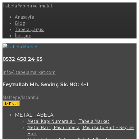
Tabela Yapımı ve İmalat
Anasayfa
Blog
Tabela Çarşısı
İletişim
0532 458 24 65
info@tabelamarket.com
Feyzullah Mh. Sevinç Sk. NO: 4-1
Maltepe/İstanbul
MENÜ
METAL TABELA
Metal Kapı Numaraları | Tabela Market
Metal Harf | Paslı Tabela | Paslı Kutu Harf – Reçine
Harf