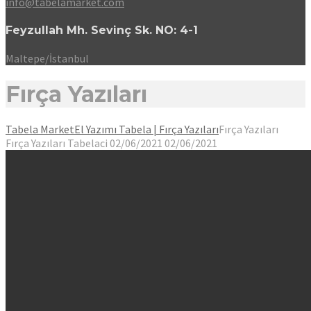
info@tabelamarket.com
Feyzullah Mh. Sevinç Sk. NO: 4-1
Maltepe/İstanbul
Fırça Yazıları
Tabela Market
El Yazımı Tabela | Fırça Yazıları
Fırça Yazıları
Fırça Yazıları
Tabelaci
02/06/2021
02/06/2021