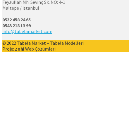
Feyzullah Mh. Sevinç Sk. NO: 4-1
Maltepe / İstanbul
0532 458 24 65
0543 218 13 99
info@tabelamarket.com
© 2022 Tabela Market – Tabela Modelleri
Proje:
Zohi
Web Çözümleri