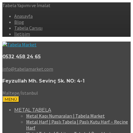
Tabela Yapımı ve İmalat
Anasayfa
Blog
Tabela Çarşısı
İletişim
0532 458 24 65
info@tabelamarket.com
Feyzullah Mh. Sevinç Sk. NO: 4-1
Maltepe/İstanbul
MENÜ
METAL TABELA
Metal Kapı Numaraları | Tabela Market
Metal Harf | Paslı Tabela | Paslı Kutu Harf – Reçine
Harf