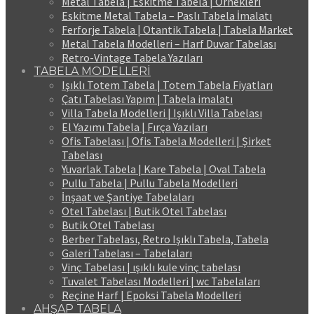
Metal Tabela | Eskitme Tabela | Örnekleri
Eskitme Metal Tabela – Paslı Tabela İmalatı
Ferforje Tabela | Otantik Tabela | Tabela Market
Metal Tabela Modelleri – Harf Duvar Tabelası
Retro-Vintage Tabela Yazıları
TABELA MODELLERİ
Işıklı Totem Tabela | Totem Tabela Fiyatları
Çatı Tabelası Yapım | Tabela imalatı
Villa Tabela Modelleri | Işıklı Villa Tabelası
El Yazımı Tabela | Fırça Yazıları
Ofis Tabelası | Ofis Tabela Modelleri | Şirket
Tabelası
Yuvarlak Tabela | Kare Tabela | Oval Tabela
Pullu Tabela | Pullu Tabela Modelleri
İnşaat ve Şantiye Tabelaları
Otel Tabelası | Butik Otel Tabelası
Butik Otel Tabelası
Berber Tabelası, Retro Işıklı Tabela, Tabela
Galeri Tabelası – Tabelaları
Vinç Tabelası | ışıklı kule vinç tabelası
Tuvalet Tabelası Modelleri | wc Tabelaları
Reçine Harf | Epoksi Tabela Modelleri
AHŞAP TABELA