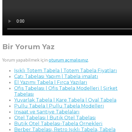
Bir Yorum Yaz
Yorum yapabilmek için
oturum açmalısınız
.
Işıklı Totem Tabela | Totem Tabela Fiyatları
Çatı Tabelası Yapım | Tabela imalatı
El Yazımı Tabela | Fırça Yazıları
Ofis Tabelası | Ofis Tabela Modelleri | Şirket
Tabelası
Yuvarlak Tabela | Kare Tabela | Oval Tabela
Pullu Tabela | Pullu Tabela Modelleri
İnşaat ve Şantiye Tabelaları
Otel Tabelası | Butik Otel Tabelası
Butik Otel Tabelası-Tabela Örnekleri
Berber Tabelası, Retro Işıklı Tabela, Tabela