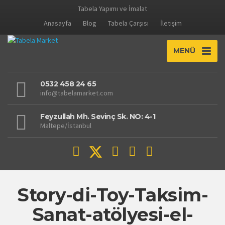
Tabela Yapımı ve İmalat
Anasayfa
Blog
Tabela Çarşısı
İletişim
MENÜ
0532 458 24 65
info@tabelamarket.com
Feyzullah Mh. Sevinç Sk. NO: 4-1
Maltepe/İstanbul
Story-di-Toy-Taksim-
Sanat-atölyesi-el-