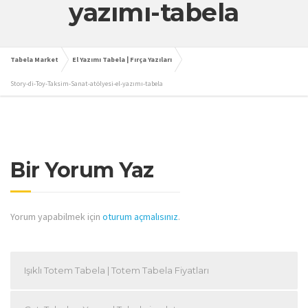
yazımı-tabela
Tabela Market
El Yazımı Tabela | Fırça Yazıları
Story-di-Toy-Taksim-Sanat-atölyesi-el-yazımı-tabela
Bir Yorum Yaz
Yorum yapabilmek için
oturum açmalısınız
.
Işıklı Totem Tabela | Totem Tabela Fiyatları