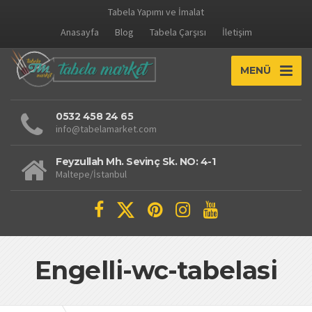
Tabela Yapımı ve İmalat
Anasayfa
Blog
Tabela Çarşısı
İletişim
MENÜ
0532 458 24 65
info@tabelamarket.com
Feyzullah Mh. Sevinç Sk. NO: 4-1
Maltepe/İstanbul
Engelli-wc-tabelasi