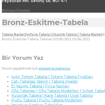
Feyzullah Mh. Sevinç Sk. NO: 4-1
Maltepe/İstanbul
Bronz-Eskitme-Tabela
Tabela Market
Ferforje Tabela | Otantik Tabela | Tabela Market
B
Bronz-Eskitme-Tabela
Tabelaci
03/06/2021
03/06/2021
Bir Yorum Yaz
Yorum yapabilmek için
oturum açmalısınız
.
Işıklı Totem Tabela | Totem Tabela Fiyatları
Çatı Tabelası Yapım | Tabela imalatı
El Yazımı Tabela | Fırça Yazıları
Ofis Tabelası | Ofis Tabela Modelleri | Şirket Tabel
Yuvarlak Tabela | Kare Tabela | Oval Tabela
Pullu Tabela | Pullu Tabela Modelleri
İnşaat ve Şantiye Tabelaları