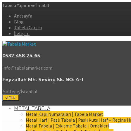
Tabela Yapımı ve İmalat
Anasayfa
Blog
Tabela Çarşısı
İletişim
0532 458 24 65
info@tabelamarket.com
Feyzullah Mh. Sevinç Sk. NO: 4-1
Maltepe/İstanbul
MENÜ
METAL TABELA
Metal Kapı Numaraları | Tabela Market
Metal Harf | Paslı Tabela | Paslı Kutu Harf – Reçine H
Metal Tabela | Eskitme Tabela | Örnekleri