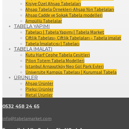
Kişiye Özel Ahşap Tabelaları
Ahşap Tabela Örnekleri-Ahşap Yön Tabelaları
Ahşap Cadde ve Sokak Tabela modelleri
Ampüllü Tabelalar
TABELA YAPIMI
Tabelacı | Tabela Yapımı | Tabela Market
Çiftlik Tabelası- Çiftlik Tabelaları – Tabela imalat
Tabela İmalatçısı | Tabelacı
TABELA İMALATI
Kutu Harf Cephe Tabela Çeşitleri
Pilon Totem Tabela Modelleri
İstanbul Arnavutköy Neo Göl Park Evleri
Üniversite Kampüs Tabelası | Kurumsal Tabela
ÜRÜNLER
Ahşap Ürünler
Pleksi Ürünler
Metal Ürünler
0532 458 24 65
info@tabelamarket.com