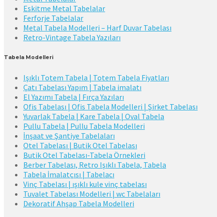
Eskitme Metal Tabelalar
Ferforje Tabelalar
Metal Tabela Modelleri – Harf Duvar Tabelası
Retro-Vintage Tabela Yazıları
Tabela Modelleri
Işıklı Totem Tabela | Totem Tabela Fiyatları
Çatı Tabelası Yapım | Tabela imalatı
El Yazımı Tabela | Fırça Yazıları
Ofis Tabelası | Ofis Tabela Modelleri | Şirket Tabelası
Yuvarlak Tabela | Kare Tabela | Oval Tabela
Pullu Tabela | Pullu Tabela Modelleri
İnşaat ve Şantiye Tabelaları
Otel Tabelası | Butik Otel Tabelası
Butik Otel Tabelası-Tabela Örnekleri
Berber Tabelası, Retro Işıklı Tabela, Tabela
Tabela İmalatçısı | Tabelacı
Vinç Tabelası | ışıklı kule vinç tabelası
Tuvalet Tabelası Modelleri | wc Tabelaları
Dekoratif Ahşap Tabela Modelleri