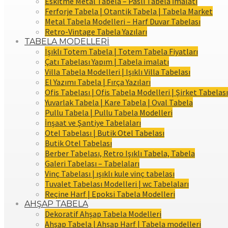
Eskitme Metal Tabela – Paslı Tabela İmalatı
Ferforje Tabela | Otantik Tabela | Tabela Market
Metal Tabela Modelleri – Harf Duvar Tabelası
Retro-Vintage Tabela Yazıları
TABELA MODELLERİ
Işıklı Totem Tabela | Totem Tabela Fiyatları
Çatı Tabelası Yapım | Tabela imalatı
Villa Tabela Modelleri | Işıklı Villa Tabelası
El Yazımı Tabela | Fırça Yazıları
Ofis Tabelası | Ofis Tabela Modelleri | Şirket Tabelası
Yuvarlak Tabela | Kare Tabela | Oval Tabela
Pullu Tabela | Pullu Tabela Modelleri
İnşaat ve Şantiye Tabelaları
Otel Tabelası | Butik Otel Tabelası
Butik Otel Tabelası
Berber Tabelası, Retro Işıklı Tabela, Tabela
Galeri Tabelası – Tabelaları
Vinç Tabelası | ışıklı kule vinç tabelası
Tuvalet Tabelası Modelleri | wc Tabelaları
Reçine Harf | Epoksi Tabela Modelleri
AHŞAP TABELA
Dekoratif Ahşap Tabela Modelleri
Ahşap Tabela | Ahşap Harf | Tabela modelleri