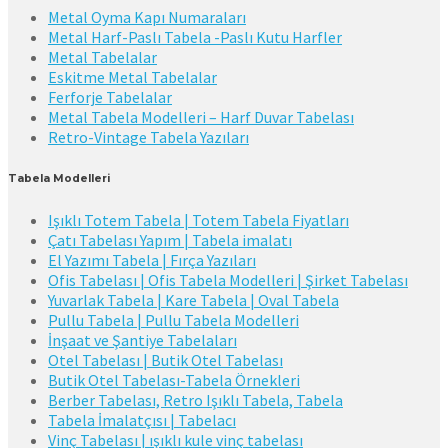
Metal Oyma Kapı Numaraları
Metal Harf-Paslı Tabela -Paslı Kutu Harfler
Metal Tabelalar
Eskitme Metal Tabelalar
Ferforje Tabelalar
Metal Tabela Modelleri – Harf Duvar Tabelası
Retro-Vintage Tabela Yazıları
Tabela Modelleri
Işıklı Totem Tabela | Totem Tabela Fiyatları
Çatı Tabelası Yapım | Tabela imalatı
El Yazımı Tabela | Fırça Yazıları
Ofis Tabelası | Ofis Tabela Modelleri | Şirket Tabelası
Yuvarlak Tabela | Kare Tabela | Oval Tabela
Pullu Tabela | Pullu Tabela Modelleri
İnşaat ve Şantiye Tabelaları
Otel Tabelası | Butik Otel Tabelası
Butik Otel Tabelası-Tabela Örnekleri
Berber Tabelası, Retro Işıklı Tabela, Tabela
Tabela İmalatçısı | Tabelacı
Vinç Tabelası | ışıklı kule vinç tabelası