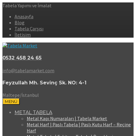
Tabela Yapımı ve İmalat
Anasayfa
Blog
Tabela Çarşısı
İletişim
0532 458 24 65
info@tabelamarket.com
Feyzullah Mh. Sevinç Sk. NO: 4-1
Maltepe/İstanbul
MENÜ
METAL TABELA
Metal Kapı Numaraları | Tabela Market
Metal Harf | Paslı Tabela | Paslı Kutu Harf – Reçine
Harf