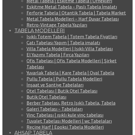
Metal Tabela | Eskitme Tabela | Örnekleri
Eskitme Metal Tabela – Paslı Tabela İmalatı
Ferforje Tabela | Otantik Tabela | Tabela Market
Metal Tabela Modelleri – Harf Duvar Tabelası
Retro-Vintage Tabela Yazıları
TABELA MODELLERİ
Işıklı Totem Tabela | Totem Tabela Fiyatları
Çatı Tabelası Yapım | Tabela imalatı
Villa Tabela Modelleri | Işıklı Villa Tabelası
El Yazımı Tabela | Fırça Yazıları
Ofis Tabelası | Ofis Tabela Modelleri | Şirket
Tabelası
Yuvarlak Tabela | Kare Tabela | Oval Tabela
Pullu Tabela | Pullu Tabela Modelleri
İnşaat ve Şantiye Tabelaları
Otel Tabelası | Butik Otel Tabelası
Butik Otel Tabelası
Berber Tabelası, Retro Işıklı Tabela, Tabela
Galeri Tabelası – Tabelaları
Vinç Tabelası | ışıklı kule vinç tabelası
Tuvalet Tabelası Modelleri | wc Tabelaları
Reçine Harf | Epoksi Tabela Modelleri
AHŞAP TABELA