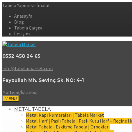
Tabela Yapımı ve İmalat
Anasayfa
Blog
Tabela Çarşısı
İletişim
0532 458 24 65
info@tabelamarket.com
Feyzullah Mh. Sevinç Sk. NO: 4-1
Maltepe/İstanbul
MENÜ
METAL TABELA
Metal Kapı Numaraları | Tabela Market
Metal Harf | Paslı Tabela | Paslı Kutu Harf – Reçine H
Metal Tabela | Eskitme Tabela | Örnekleri