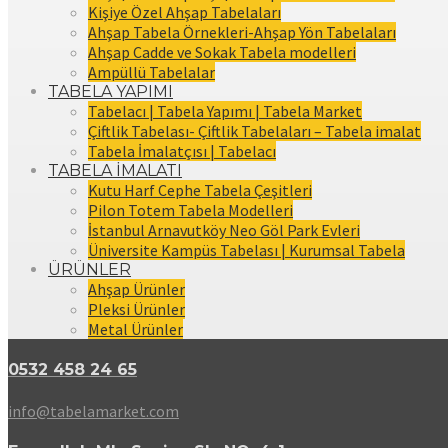
Kişiye Özel Ahşap Tabelaları
Ahşap Tabela Örnekleri-Ahşap Yön Tabelaları
Ahşap Cadde ve Sokak Tabela modelleri
Ampüllü Tabelalar
TABELA YAPIMI
Tabelacı | Tabela Yapımı | Tabela Market
Çiftlik Tabelası- Çiftlik Tabelaları – Tabela imalat
Tabela İmalatçısı | Tabelacı
TABELA İMALATI
Kutu Harf Cephe Tabela Çeşitleri
Pilon Totem Tabela Modelleri
İstanbul Arnavutköy Neo Göl Park Evleri
Üniversite Kampüs Tabelası | Kurumsal Tabela
ÜRÜNLER
Ahşap Ürünler
Pleksi Ürünler
Metal Ürünler
0532 458 24 65
info@tabelamarket.com