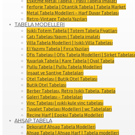
Eskitme Metal Tabela – Paslı Tabela İmalatı
Ferforje Tabela | Otantik Tabela | Tabela Market
Metal Tabela Modelleri – Harf Duvar Tabelası
Retro-Vintage Tabela Yazıları
TABELA MODELLERİ
Işıklı Totem Tabela | Totem Tabela Fiyatları
Çatı Tabelası Yapım | Tabela imalatı
Villa Tabela Modelleri | Işıklı Villa Tabelası
El Yazımı Tabela | Fırça Yazıları
Ofis Tabelası | Ofis Tabela Modelleri | Şirket Tabelası
Yuvarlak Tabela | Kare Tabela | Oval Tabela
Pullu Tabela | Pullu Tabela Modelleri
İnşaat ve Şantiye Tabelaları
Otel Tabelası | Butik Otel Tabelası
Butik Otel Tabelası
Berber Tabelası, Retro Işıklı Tabela, Tabela
Galeri Tabelası – Tabelaları
Vinç Tabelası | ışıklı kule vinç tabelası
Tuvalet Tabelası Modelleri | wc Tabelaları
Reçine Harf | Epoksi Tabela Modelleri
AHŞAP TABELA
Dekoratif Ahşap Tabela Modelleri
Ahşap Tabela | Ahşap Harf | Tabela modelleri