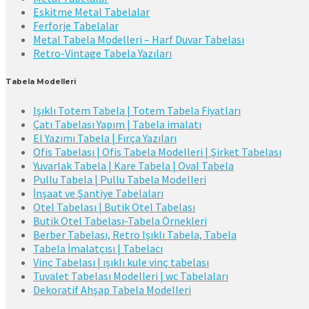
Eskitme Metal Tabelalar
Ferforje Tabelalar
Metal Tabela Modelleri – Harf Duvar Tabelası
Retro-Vintage Tabela Yazıları
Tabela Modelleri
Işıklı Totem Tabela | Totem Tabela Fiyatları
Çatı Tabelası Yapım | Tabela imalatı
El Yazımı Tabela | Fırça Yazıları
Ofis Tabelası | Ofis Tabela Modelleri | Şirket Tabelası
Yuvarlak Tabela | Kare Tabela | Oval Tabela
Pullu Tabela | Pullu Tabela Modelleri
İnşaat ve Şantiye Tabelaları
Otel Tabelası | Butik Otel Tabelası
Butik Otel Tabelası-Tabela Örnekleri
Berber Tabelası, Retro Işıklı Tabela, Tabela
Tabela İmalatçısı | Tabelacı
Vinç Tabelası | ışıklı kule vinç tabelası
Tuvalet Tabelası Modelleri | wc Tabelaları
Dekoratif Ahşap Tabela Modelleri