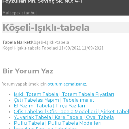
Feyzullah Mh. Sevinç Sk. NO: 4-1
Maltepe/İstanbul
Köşeli-Işıklı-tabela
Tabela Market
Köşeli-Işıklı-tabela
Köşeli-Işıklı-tabela
Tabelaci
11/09/2021
11/09/2021
Bir Yorum Yaz
Yorum yapabilmek için
oturum açmalısınız
.
Işıklı Totem Tabela | Totem Tabela Fiyatları
Çatı Tabelası Yapım | Tabela imalatı
El Yazımı Tabela | Fırça Yazıları
Ofis Tabelası | Ofis Tabela Modelleri | Şirket Tabel
Yuvarlak Tabela | Kare Tabela | Oval Tabela
Pullu Tabela | Pullu Tabela Modelleri
İnşaat ve Şantiye Tabelaları