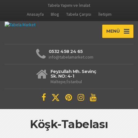
Tabela Yapımı ve İmalat
Anasayfa
Blog
Tabela Çarşısı
İletişim
MENÜ
0532 458 24 65
info@tabelamarket.com
Feyzullah Mh. Sevinç
Sk. NO: 4-1
Maltepe/İstanbul
Köşk-Tabelası