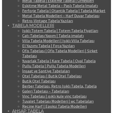
Metal Tabela | Eskitme Tabela | Örnekleri
Eskitme Metal Tabela – Paslı Tabela İmalatı
Ferforje Tabela | Otantik Tabela | Tabela Market
Metal Tabela Modelleri – Harf Duvar Tabelası
Retro-Vintage Tabela Yazıları
TABELA MODELLERİ
Işıklı Totem Tabela | Totem Tabela Fiyatları
Çatı Tabelası Yapım | Tabela imalatı
Villa Tabela Modelleri | Işıklı Villa Tabelası
El Yazımı Tabela | Fırça Yazıları
Ofis Tabelası | Ofis Tabela Modelleri | Şirket
Tabelası
Yuvarlak Tabela | Kare Tabela | Oval Tabela
Pullu Tabela | Pullu Tabela Modelleri
İnşaat ve Şantiye Tabelaları
Otel Tabelası | Butik Otel Tabelası
Butik Otel Tabelası
Berber Tabelası, Retro Işıklı Tabela, Tabela
Galeri Tabelası – Tabelaları
Vinç Tabelası | ışıklı kule vinç tabelası
Tuvalet Tabelası Modelleri | wc Tabelaları
Reçine Harf | Epoksi Tabela Modelleri
AHŞAP TABELA