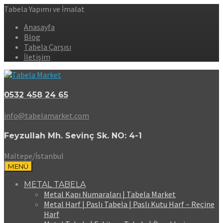
Tabela Yapımı ve İmalat
Anasayfa
Blog
Tabela Çarşısı
İletişim
0532 458 24 65
info@tabelamarket.com
Feyzullah Mh. Sevinç Sk. NO: 4-1
Maltepe/İstanbul
MENÜ
METAL TABELA
Metal Kapı Numaraları | Tabela Market
Metal Harf | Paslı Tabela | Paslı Kutu Harf – Reçine
Harf