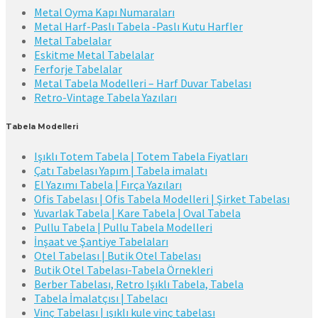
Metal Oyma Kapı Numaraları
Metal Harf-Paslı Tabela -Paslı Kutu Harfler
Metal Tabelalar
Eskitme Metal Tabelalar
Ferforje Tabelalar
Metal Tabela Modelleri – Harf Duvar Tabelası
Retro-Vintage Tabela Yazıları
Tabela Modelleri
Işıklı Totem Tabela | Totem Tabela Fiyatları
Çatı Tabelası Yapım | Tabela imalatı
El Yazımı Tabela | Fırça Yazıları
Ofis Tabelası | Ofis Tabela Modelleri | Şirket Tabelası
Yuvarlak Tabela | Kare Tabela | Oval Tabela
Pullu Tabela | Pullu Tabela Modelleri
İnşaat ve Şantiye Tabelaları
Otel Tabelası | Butik Otel Tabelası
Butik Otel Tabelası-Tabela Örnekleri
Berber Tabelası, Retro Işıklı Tabela, Tabela
Tabela İmalatçısı | Tabelacı
Vinç Tabelası | ışıklı kule vinç tabelası