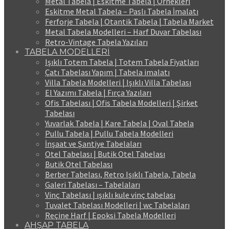
Metal Tabela | Eskitme Tabela | Örnekleri
Eskitme Metal Tabela – Paslı Tabela İmalatı
Ferforje Tabela | Otantik Tabela | Tabela Market
Metal Tabela Modelleri – Harf Duvar Tabelası
Retro-Vintage Tabela Yazıları
TABELA MODELLERİ
Işıklı Totem Tabela | Totem Tabela Fiyatları
Çatı Tabelası Yapım | Tabela imalatı
Villa Tabela Modelleri | Işıklı Villa Tabelası
El Yazımı Tabela | Fırça Yazıları
Ofis Tabelası | Ofis Tabela Modelleri | Şirket
Tabelası
Yuvarlak Tabela | Kare Tabela | Oval Tabela
Pullu Tabela | Pullu Tabela Modelleri
İnşaat ve Şantiye Tabelaları
Otel Tabelası | Butik Otel Tabelası
Butik Otel Tabelası
Berber Tabelası, Retro Işıklı Tabela, Tabela
Galeri Tabelası – Tabelaları
Vinç Tabelası | ışıklı kule vinç tabelası
Tuvalet Tabelası Modelleri | wc Tabelaları
Reçine Harf | Epoksi Tabela Modelleri
AHŞAP TABELA