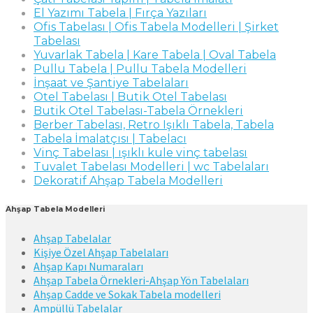
El Yazımı Tabela | Fırça Yazıları
Ofis Tabelası | Ofis Tabela Modelleri | Şirket
Tabelası
Yuvarlak Tabela | Kare Tabela | Oval Tabela
Pullu Tabela | Pullu Tabela Modelleri
İnşaat ve Şantiye Tabelaları
Otel Tabelası | Butik Otel Tabelası
Butik Otel Tabelası-Tabela Örnekleri
Berber Tabelası, Retro Işıklı Tabela, Tabela
Tabela İmalatçısı | Tabelacı
Vinç Tabelası | ışıklı kule vinç tabelası
Tuvalet Tabelası Modelleri | wc Tabelaları
Dekoratif Ahşap Tabela Modelleri
Ahşap Tabela Modelleri
Ahşap Tabelalar
Kişiye Özel Ahşap Tabelaları
Ahşap Kapı Numaraları
Ahşap Tabela Örnekleri-Ahşap Yön Tabelaları
Ahşap Cadde ve Sokak Tabela modelleri
Ampüllü Tabelalar