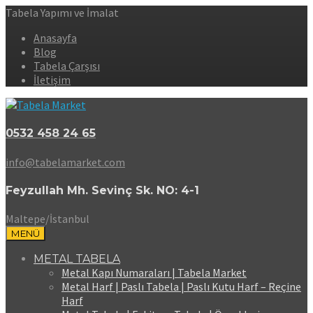
Tabela Yapımı ve İmalat
Anasayfa
Blog
Tabela Çarşısı
İletişim
0532 458 24 65
info@tabelamarket.com
Feyzullah Mh. Sevinç Sk. NO: 4-1
Maltepe/İstanbul
MENÜ
METAL TABELA
Metal Kapı Numaraları | Tabela Market
Metal Harf | Paslı Tabela | Paslı Kutu Harf – Reçine
Harf