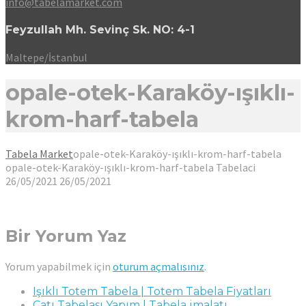
info@tabelamarket.com
Feyzullah Mh. Sevinç Sk. NO: 4-1
Maltepe/İstanbul
opale-otek-Karaköy-ışıklı-
krom-harf-tabela
Tabela Market
opale-otek-Karaköy-ışıklı-krom-harf-tabela
opale-otek-Karaköy-ışıklı-krom-harf-tabela
Tabelaci
26/05/2021
26/05/2021
Bir Yorum Yaz
Yorum yapabilmek için
oturum açmalısınız
.
Işıklı Totem Tabela | Totem Tabela Fiyatları
Çatı Tabelası Yapım | Tabela imalatı