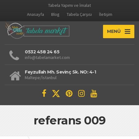
Tabela Yapımı ve İmalat
Anasayfa
Blog
Tabela Çarşısı
İletişim
MENÜ
0532 458 24 65
info@tabelamarket.com
Feyzullah Mh. Sevinç Sk. NO: 4-1
Maltepe/İstanbul
referans 009