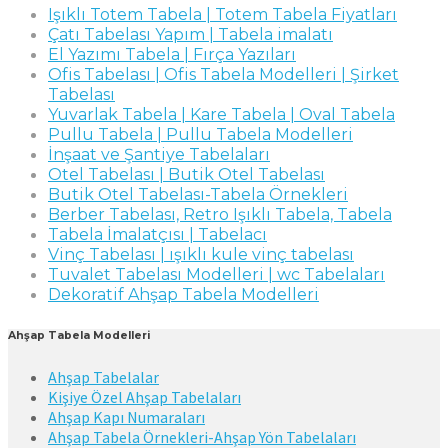
Işıklı Totem Tabela | Totem Tabela Fiyatları
Çatı Tabelası Yapım | Tabela imalatı
El Yazımı Tabela | Fırça Yazıları
Ofis Tabelası | Ofis Tabela Modelleri | Şirket
Tabelası
Yuvarlak Tabela | Kare Tabela | Oval Tabela
Pullu Tabela | Pullu Tabela Modelleri
İnşaat ve Şantiye Tabelaları
Otel Tabelası | Butik Otel Tabelası
Butik Otel Tabelası-Tabela Örnekleri
Berber Tabelası, Retro Işıklı Tabela, Tabela
Tabela İmalatçısı | Tabelacı
Vinç Tabelası | ışıklı kule vinç tabelası
Tuvalet Tabelası Modelleri | wc Tabelaları
Dekoratif Ahşap Tabela Modelleri
Ahşap Tabela Modelleri
Ahşap Tabelalar
Kişiye Özel Ahşap Tabelaları
Ahşap Kapı Numaraları
Ahşap Tabela Örnekleri-Ahşap Yön Tabelaları