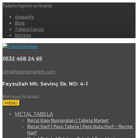
Tabela Yapımı ve İmalat
Anasayfa
Blog
Tabela Çarşısı
İletişim
0532 458 24 65
info@tabelamarket.com
Feyzullah Mh. Sevinç Sk. NO: 4-1
Maltepe/İstanbul
MENÜ
METAL TABELA
Metal Kapı Numaraları | Tabela Market
Metal Harf | Paslı Tabela | Paslı Kutu Harf – Reçine
Harf