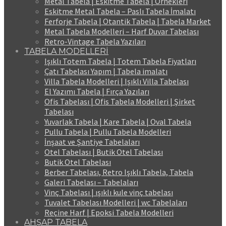
Metal Tabela | Eskitme Tabela | Örnekleri
Eskitme Metal Tabela – Paslı Tabela İmalatı
Ferforje Tabela | Otantik Tabela | Tabela Market
Metal Tabela Modelleri – Harf Duvar Tabelası
Retro-Vintage Tabela Yazıları
TABELA MODELLERİ
Işıklı Totem Tabela | Totem Tabela Fiyatları
Çatı Tabelası Yapım | Tabela imalatı
Villa Tabela Modelleri | Işıklı Villa Tabelası
El Yazımı Tabela | Fırça Yazıları
Ofis Tabelası | Ofis Tabela Modelleri | Şirket
Tabelası
Yuvarlak Tabela | Kare Tabela | Oval Tabela
Pullu Tabela | Pullu Tabela Modelleri
İnşaat ve Şantiye Tabelaları
Otel Tabelası | Butik Otel Tabelası
Butik Otel Tabelası
Berber Tabelası, Retro Işıklı Tabela, Tabela
Galeri Tabelası – Tabelaları
Vinç Tabelası | ışıklı kule vinç tabelası
Tuvalet Tabelası Modelleri | wc Tabelaları
Reçine Harf | Epoksi Tabela Modelleri
AHŞAP TABELA