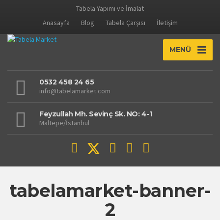
Tabela Yapımı ve İmalat
Anasayfa
Blog
Tabela Çarşısı
İletişim
MENÜ
0532 458 24 65
info@tabelamarket.com
Feyzullah Mh. Sevinç Sk. NO: 4-1
Maltepe/İstanbul
tabelamarket-banner-
2