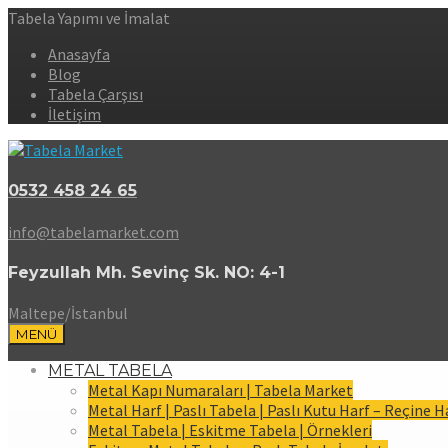
Tabela Yapımı ve İmalat
Anasayfa
Blog
Tabela Çarşısı
İletişim
0532 458 24 65
info@tabelamarket.com
Feyzullah Mh. Sevinç Sk. NO: 4-1
Maltepe/İstanbul
MENÜ
METAL TABELA
Metal Kapı Numaraları | Tabela Market
Metal Harf | Paslı Tabela | Paslı Kutu Harf – Reçine H
Metal Tabela | Eskitme Tabela | Örnekleri