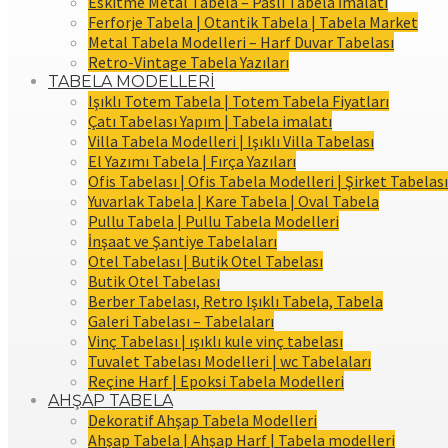
Eskitme Metal Tabela – Paslı Tabela İmalatı
Ferforje Tabela | Otantik Tabela | Tabela Market
Metal Tabela Modelleri – Harf Duvar Tabelası
Retro-Vintage Tabela Yazıları
TABELA MODELLERİ
Işıklı Totem Tabela | Totem Tabela Fiyatları
Çatı Tabelası Yapım | Tabela imalatı
Villa Tabela Modelleri | Işıklı Villa Tabelası
El Yazımı Tabela | Fırça Yazıları
Ofis Tabelası | Ofis Tabela Modelleri | Şirket Tabelası
Yuvarlak Tabela | Kare Tabela | Oval Tabela
Pullu Tabela | Pullu Tabela Modelleri
İnşaat ve Şantiye Tabelaları
Otel Tabelası | Butik Otel Tabelası
Butik Otel Tabelası
Berber Tabelası, Retro Işıklı Tabela, Tabela
Galeri Tabelası – Tabelaları
Vinç Tabelası | ışıklı kule vinç tabelası
Tuvalet Tabelası Modelleri | wc Tabelaları
Reçine Harf | Epoksi Tabela Modelleri
AHŞAP TABELA
Dekoratif Ahşap Tabela Modelleri
Ahşap Tabela | Ahşap Harf | Tabela modelleri