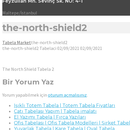
Feyzullah Mh. Sevinç Sk. NO: 4-1
Maltepe/İstanbul
the-north-shield2
Tabela Market
the-north-shield2
the-north-shield2
Tabelaci
02/09/2021
02/09/2021
The North Shield Tabela 2
Bir Yorum Yaz
Yorum yapabilmek için
oturum açmalısınız
.
Işıklı Totem Tabela | Totem Tabela Fiyatları
Çatı Tabelası Yapım | Tabela imalatı
El Yazımı Tabela | Fırça Yazıları
Ofis Tabelası | Ofis Tabela Modelleri | Şirket Tabel
Yuvarlak Tabela | Kare Tabela | Oval Tabela