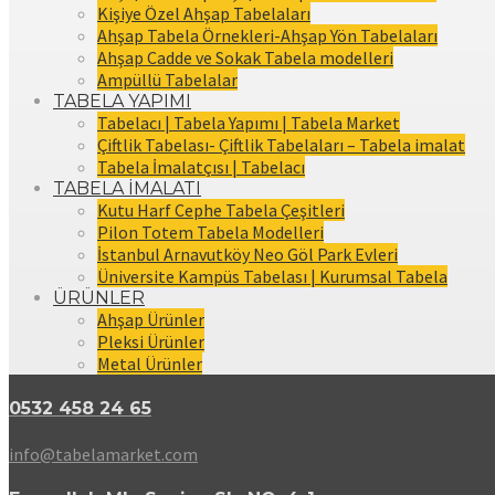
Kişiye Özel Ahşap Tabelaları
Ahşap Tabela Örnekleri-Ahşap Yön Tabelaları
Ahşap Cadde ve Sokak Tabela modelleri
Ampüllü Tabelalar
TABELA YAPIMI
Tabelacı | Tabela Yapımı | Tabela Market
Çiftlik Tabelası- Çiftlik Tabelaları – Tabela imalat
Tabela İmalatçısı | Tabelacı
TABELA İMALATI
Kutu Harf Cephe Tabela Çeşitleri
Pilon Totem Tabela Modelleri
İstanbul Arnavutköy Neo Göl Park Evleri
Üniversite Kampüs Tabelası | Kurumsal Tabela
ÜRÜNLER
Ahşap Ürünler
Pleksi Ürünler
Metal Ürünler
0532 458 24 65
info@tabelamarket.com