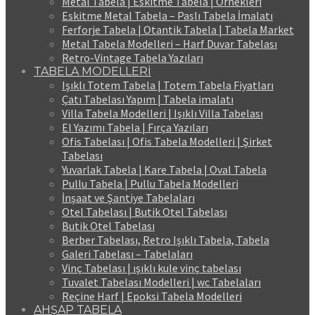
Metal Tabela | Eskitme Tabela | Örnekleri
Eskitme Metal Tabela – Paslı Tabela İmalatı
Ferforje Tabela | Otantik Tabela | Tabela Market
Metal Tabela Modelleri – Harf Duvar Tabelası
Retro-Vintage Tabela Yazıları
TABELA MODELLERİ
Işıklı Totem Tabela | Totem Tabela Fiyatları
Çatı Tabelası Yapım | Tabela imalatı
Villa Tabela Modelleri | Işıklı Villa Tabelası
El Yazımı Tabela | Fırça Yazıları
Ofis Tabelası | Ofis Tabela Modelleri | Şirket
Tabelası
Yuvarlak Tabela | Kare Tabela | Oval Tabela
Pullu Tabela | Pullu Tabela Modelleri
İnşaat ve Şantiye Tabelaları
Otel Tabelası | Butik Otel Tabelası
Butik Otel Tabelası
Berber Tabelası, Retro Işıklı Tabela, Tabela
Galeri Tabelası – Tabelaları
Vinç Tabelası | ışıklı kule vinç tabelası
Tuvalet Tabelası Modelleri | wc Tabelaları
Reçine Harf | Epoksi Tabela Modelleri
AHŞAP TABELA