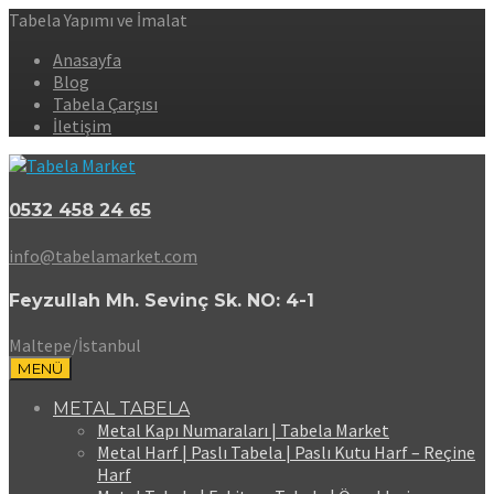
Tabela Yapımı ve İmalat
Anasayfa
Blog
Tabela Çarşısı
İletişim
0532 458 24 65
info@tabelamarket.com
Feyzullah Mh. Sevinç Sk. NO: 4-1
Maltepe/İstanbul
MENÜ
METAL TABELA
Metal Kapı Numaraları | Tabela Market
Metal Harf | Paslı Tabela | Paslı Kutu Harf – Reçine
Harf