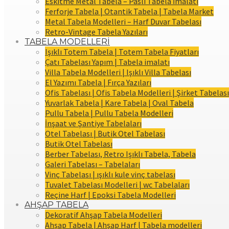
Eskitme Metal Tabela – Paslı Tabela İmalatı
Ferforje Tabela | Otantik Tabela | Tabela Market
Metal Tabela Modelleri – Harf Duvar Tabelası
Retro-Vintage Tabela Yazıları
TABELA MODELLERİ
Işıklı Totem Tabela | Totem Tabela Fiyatları
Çatı Tabelası Yapım | Tabela imalatı
Villa Tabela Modelleri | Işıklı Villa Tabelası
El Yazımı Tabela | Fırça Yazıları
Ofis Tabelası | Ofis Tabela Modelleri | Şirket Tabelası
Yuvarlak Tabela | Kare Tabela | Oval Tabela
Pullu Tabela | Pullu Tabela Modelleri
İnşaat ve Şantiye Tabelaları
Otel Tabelası | Butik Otel Tabelası
Butik Otel Tabelası
Berber Tabelası, Retro Işıklı Tabela, Tabela
Galeri Tabelası – Tabelaları
Vinç Tabelası | ışıklı kule vinç tabelası
Tuvalet Tabelası Modelleri | wc Tabelaları
Reçine Harf | Epoksi Tabela Modelleri
AHŞAP TABELA
Dekoratif Ahşap Tabela Modelleri
Ahşap Tabela | Ahşap Harf | Tabela modelleri