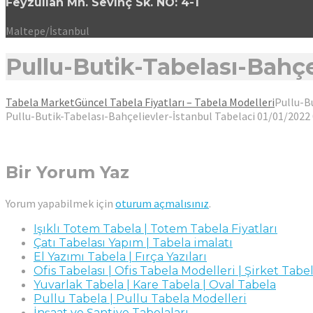
Feyzullah Mh. Sevinç Sk. NO: 4-1
Maltepe/İstanbul
Pullu-Butik-Tabelası-Bahçe
Tabela Market
Güncel Tabela Fiyatları – Tabela Modelleri
Pullu-B
Pullu-Butik-Tabelası-Bahçelievler-İstanbul
Tabelaci
01/01/2022
Bir Yorum Yaz
Yorum yapabilmek için
oturum açmalısınız
.
Işıklı Totem Tabela | Totem Tabela Fiyatları
Çatı Tabelası Yapım | Tabela imalatı
El Yazımı Tabela | Fırça Yazıları
Ofis Tabelası | Ofis Tabela Modelleri | Şirket Tabel
Yuvarlak Tabela | Kare Tabela | Oval Tabela
Pullu Tabela | Pullu Tabela Modelleri
İnşaat ve Şantiye Tabelaları