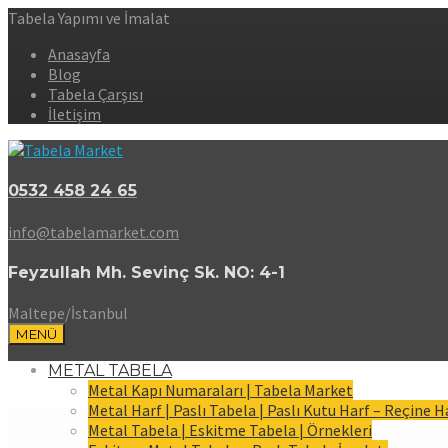
Tabela Yapımı ve İmalat
Anasayfa
Blog
Tabela Çarşısı
İletişim
0532 458 24 65
info@tabelamarket.com
Feyzullah Mh. Sevinç Sk. NO: 4-1
Maltepe/İstanbul
MENÜ
METAL TABELA
Metal Kapı Numaraları | Tabela Market
Metal Harf | Paslı Tabela | Paslı Kutu Harf – Reçine H
Metal Tabela | Eskitme Tabela | Örnekleri