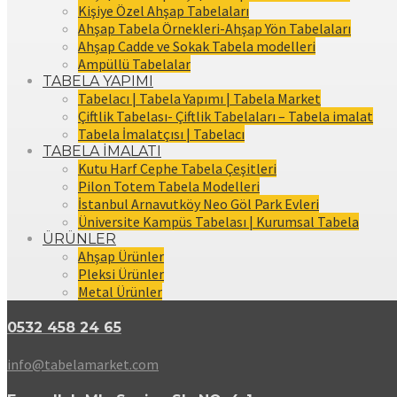
Kişiye Özel Ahşap Tabelaları
Ahşap Tabela Örnekleri-Ahşap Yön Tabelaları
Ahşap Cadde ve Sokak Tabela modelleri
Ampüllü Tabelalar
TABELA YAPIMI
Tabelacı | Tabela Yapımı | Tabela Market
Çiftlik Tabelası- Çiftlik Tabelaları – Tabela imalat
Tabela İmalatçısı | Tabelacı
TABELA İMALATI
Kutu Harf Cephe Tabela Çeşitleri
Pilon Totem Tabela Modelleri
İstanbul Arnavutköy Neo Göl Park Evleri
Üniversite Kampüs Tabelası | Kurumsal Tabela
ÜRÜNLER
Ahşap Ürünler
Pleksi Ürünler
Metal Ürünler
0532 458 24 65
info@tabelamarket.com