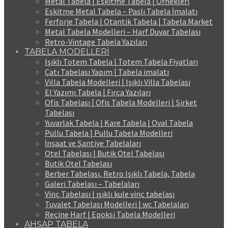
Metal Tabela | Eskitme Tabela | Örnekleri
Eskitme Metal Tabela – Paslı Tabela İmalatı
Ferforje Tabela | Otantik Tabela | Tabela Market
Metal Tabela Modelleri – Harf Duvar Tabelası
Retro-Vintage Tabela Yazıları
TABELA MODELLERİ
Işıklı Totem Tabela | Totem Tabela Fiyatları
Çatı Tabelası Yapım | Tabela imalatı
Villa Tabela Modelleri | Işıklı Villa Tabelası
El Yazımı Tabela | Fırça Yazıları
Ofis Tabelası | Ofis Tabela Modelleri | Şirket
Tabelası
Yuvarlak Tabela | Kare Tabela | Oval Tabela
Pullu Tabela | Pullu Tabela Modelleri
İnşaat ve Şantiye Tabelaları
Otel Tabelası | Butik Otel Tabelası
Butik Otel Tabelası
Berber Tabelası, Retro Işıklı Tabela, Tabela
Galeri Tabelası – Tabelaları
Vinç Tabelası | ışıklı kule vinç tabelası
Tuvalet Tabelası Modelleri | wc Tabelaları
Reçine Harf | Epoksi Tabela Modelleri
AHŞAP TABELA