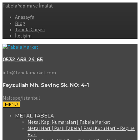
Tabela Yapımı ve İmalat
Anasayfa
Blog
Tabela Çarşısı
İletişim
0532 458 24 65
info@tabelamarket.com
Feyzullah Mh. Sevinç Sk. NO: 4-1
Maltepe/İstanbul
MENÜ
METAL TABELA
Metal Kapı Numaraları | Tabela Market
Metal Harf | Paslı Tabela | Paslı Kutu Harf – Reçine
Harf