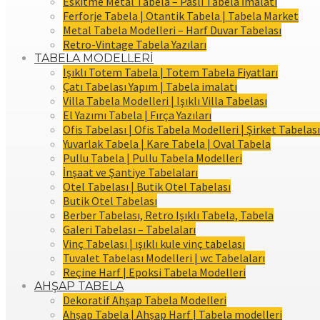
Eskitme Metal Tabela – Paslı Tabela İmalatı
Ferforje Tabela | Otantik Tabela | Tabela Market
Metal Tabela Modelleri – Harf Duvar Tabelası
Retro-Vintage Tabela Yazıları
TABELA MODELLERİ
Işıklı Totem Tabela | Totem Tabela Fiyatları
Çatı Tabelası Yapım | Tabela imalatı
Villa Tabela Modelleri | Işıklı Villa Tabelası
El Yazımı Tabela | Fırça Yazıları
Ofis Tabelası | Ofis Tabela Modelleri | Şirket Tabelası
Yuvarlak Tabela | Kare Tabela | Oval Tabela
Pullu Tabela | Pullu Tabela Modelleri
İnşaat ve Şantiye Tabelaları
Otel Tabelası | Butik Otel Tabelası
Butik Otel Tabelası
Berber Tabelası, Retro Işıklı Tabela, Tabela
Galeri Tabelası – Tabelaları
Vinç Tabelası | ışıklı kule vinç tabelası
Tuvalet Tabelası Modelleri | wc Tabelaları
Reçine Harf | Epoksi Tabela Modelleri
AHŞAP TABELA
Dekoratif Ahşap Tabela Modelleri
Ahşap Tabela | Ahşap Harf | Tabela modelleri