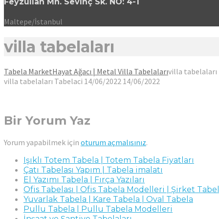
Feyzullah Mh. Sevinç Sk. NO: 4-1
Maltepe/İstanbul
villa tabelaları
Tabela Market
Hayat Ağacı | Metal Villa Tabelaları
villa tabelaları
villa tabelaları
Tabelaci
14/06/2022
14/06/2022
Bir Yorum Yaz
Yorum yapabilmek için
oturum açmalısınız
.
Işıklı Totem Tabela | Totem Tabela Fiyatları
Çatı Tabelası Yapım | Tabela imalatı
El Yazımı Tabela | Fırça Yazıları
Ofis Tabelası | Ofis Tabela Modelleri | Şirket Tabel
Yuvarlak Tabela | Kare Tabela | Oval Tabela
Pullu Tabela | Pullu Tabela Modelleri
İnşaat ve Şantiye Tabelaları