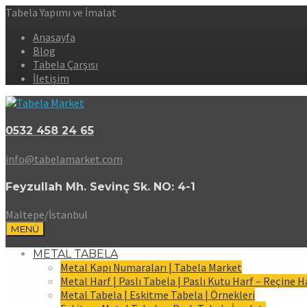
Tabela Yapımı ve İmalat
Anasayfa
Blog
Tabela Çarşısı
İletişim
0532 458 24 65
info@tabelamarket.com
Feyzullah Mh. Sevinç Sk. NO: 4-1
Maltepe/İstanbul
MENÜ
METAL TABELA
Metal Kapı Numaraları | Tabela Market
Metal Harf | Paslı Tabela | Paslı Kutu Harf – Reçine H
Metal Tabela | Eskitme Tabela | Örnekleri