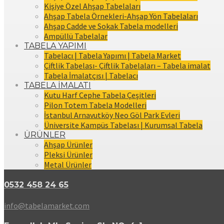
Kişiye Özel Ahşap Tabelaları
Ahşap Tabela Örnekleri-Ahşap Yön Tabelaları
Ahşap Cadde ve Sokak Tabela modelleri
Ampüllü Tabelalar
TABELA YAPIMI
Tabelacı | Tabela Yapımı | Tabela Market
Çiftlik Tabelası- Çiftlik Tabelaları – Tabela imalat
Tabela İmalatçısı | Tabelacı
TABELA İMALATI
Kutu Harf Cephe Tabela Çeşitleri
Pilon Totem Tabela Modelleri
İstanbul Arnavutköy Neo Göl Park Evleri
Üniversite Kampüs Tabelası | Kurumsal Tabela
ÜRÜNLER
Ahşap Ürünler
Pleksi Ürünler
Metal Ürünler
0532 458 24 65
info@tabelamarket.com