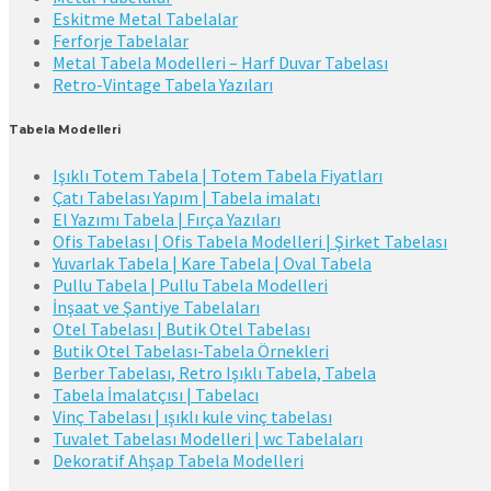
Eskitme Metal Tabelalar
Ferforje Tabelalar
Metal Tabela Modelleri – Harf Duvar Tabelası
Retro-Vintage Tabela Yazıları
Tabela Modelleri
Işıklı Totem Tabela | Totem Tabela Fiyatları
Çatı Tabelası Yapım | Tabela imalatı
El Yazımı Tabela | Fırça Yazıları
Ofis Tabelası | Ofis Tabela Modelleri | Şirket Tabelası
Yuvarlak Tabela | Kare Tabela | Oval Tabela
Pullu Tabela | Pullu Tabela Modelleri
İnşaat ve Şantiye Tabelaları
Otel Tabelası | Butik Otel Tabelası
Butik Otel Tabelası-Tabela Örnekleri
Berber Tabelası, Retro Işıklı Tabela, Tabela
Tabela İmalatçısı | Tabelacı
Vinç Tabelası | ışıklı kule vinç tabelası
Tuvalet Tabelası Modelleri | wc Tabelaları
Dekoratif Ahşap Tabela Modelleri