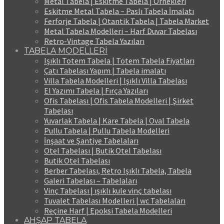
Metal Tabela | Eskitme Tabela | Örnekleri
Eskitme Metal Tabela – Paslı Tabela İmalatı
Ferforje Tabela | Otantik Tabela | Tabela Market
Metal Tabela Modelleri – Harf Duvar Tabelası
Retro-Vintage Tabela Yazıları
TABELA MODELLERİ
Işıklı Totem Tabela | Totem Tabela Fiyatları
Çatı Tabelası Yapım | Tabela imalatı
Villa Tabela Modelleri | Işıklı Villa Tabelası
El Yazımı Tabela | Fırça Yazıları
Ofis Tabelası | Ofis Tabela Modelleri | Şirket
Tabelası
Yuvarlak Tabela | Kare Tabela | Oval Tabela
Pullu Tabela | Pullu Tabela Modelleri
İnşaat ve Şantiye Tabelaları
Otel Tabelası | Butik Otel Tabelası
Butik Otel Tabelası
Berber Tabelası, Retro Işıklı Tabela, Tabela
Galeri Tabelası – Tabelaları
Vinç Tabelası | ışıklı kule vinç tabelası
Tuvalet Tabelası Modelleri | wc Tabelaları
Reçine Harf | Epoksi Tabela Modelleri
AHŞAP TABELA