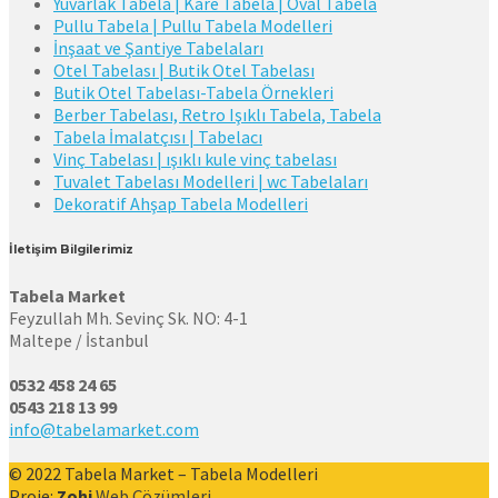
Yuvarlak Tabela | Kare Tabela | Oval Tabela
Pullu Tabela | Pullu Tabela Modelleri
İnşaat ve Şantiye Tabelaları
Otel Tabelası | Butik Otel Tabelası
Butik Otel Tabelası-Tabela Örnekleri
Berber Tabelası, Retro Işıklı Tabela, Tabela
Tabela İmalatçısı | Tabelacı
Vinç Tabelası | ışıklı kule vinç tabelası
Tuvalet Tabelası Modelleri | wc Tabelaları
Dekoratif Ahşap Tabela Modelleri
İletişim Bilgilerimiz
Tabela Market
Feyzullah Mh. Sevinç Sk. NO: 4-1
Maltepe / İstanbul
0532 458 24 65
0543 218 13 99
info@tabelamarket.com
© 2022 Tabela Market – Tabela Modelleri
Proje:
Zohi
Web Çözümleri