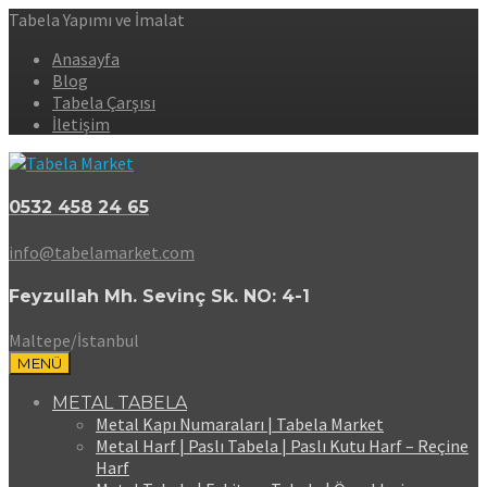
Tabela Yapımı ve İmalat
Anasayfa
Blog
Tabela Çarşısı
İletişim
0532 458 24 65
info@tabelamarket.com
Feyzullah Mh. Sevinç Sk. NO: 4-1
Maltepe/İstanbul
MENÜ
METAL TABELA
Metal Kapı Numaraları | Tabela Market
Metal Harf | Paslı Tabela | Paslı Kutu Harf – Reçine
Harf