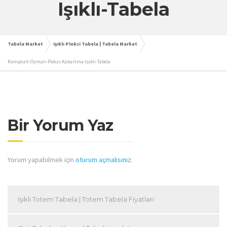
Işıklı-Tabela
Tabela Market
Işıklı Pleksi Tabela | Tabela Market
Kompozit-Oymalı-Pleksi-Kabartma-Işıklı-Tabela
Bir Yorum Yaz
Yorum yapabilmek için
oturum açmalısınız
.
Işıklı Totem Tabela | Totem Tabela Fiyatları