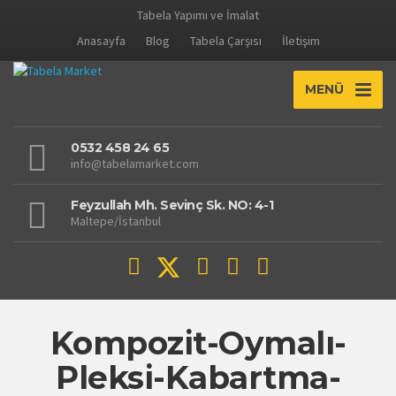
Tabela Yapımı ve İmalat
Anasayfa
Blog
Tabela Çarşısı
İletişim
MENÜ
0532 458 24 65
info@tabelamarket.com
Feyzullah Mh. Sevinç Sk. NO: 4-1
Maltepe/İstanbul
Kompozit-Oymalı-
Pleksi-Kabartma-