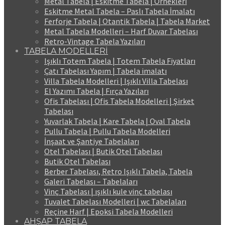
Metal Tabela | Eskitme Tabela | Örnekleri
Eskitme Metal Tabela – Paslı Tabela İmalatı
Ferforje Tabela | Otantik Tabela | Tabela Market
Metal Tabela Modelleri – Harf Duvar Tabelası
Retro-Vintage Tabela Yazıları
TABELA MODELLERİ
Işıklı Totem Tabela | Totem Tabela Fiyatları
Çatı Tabelası Yapım | Tabela imalatı
Villa Tabela Modelleri | Işıklı Villa Tabelası
El Yazımı Tabela | Fırça Yazıları
Ofis Tabelası | Ofis Tabela Modelleri | Şirket
Tabelası
Yuvarlak Tabela | Kare Tabela | Oval Tabela
Pullu Tabela | Pullu Tabela Modelleri
İnşaat ve Şantiye Tabelaları
Otel Tabelası | Butik Otel Tabelası
Butik Otel Tabelası
Berber Tabelası, Retro Işıklı Tabela, Tabela
Galeri Tabelası – Tabelaları
Vinç Tabelası | ışıklı kule vinç tabelası
Tuvalet Tabelası Modelleri | wc Tabelaları
Reçine Harf | Epoksi Tabela Modelleri
AHŞAP TABELA