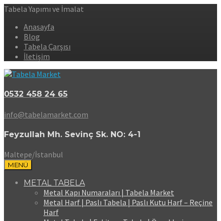
Tabela Yapımı ve İmalat
Anasayfa
Blog
Tabela Çarşısı
İletişim
0532 458 24 65
info@tabelamarket.com
Feyzullah Mh. Sevinç Sk. NO: 4-1
Maltepe/İstanbul
MENÜ
METAL TABELA
Metal Kapı Numaraları | Tabela Market
Metal Harf | Paslı Tabela | Paslı Kutu Harf – Reçine
Harf