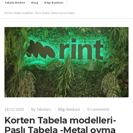
Tabela Market
Blog
Bilgi Bankası
Korten Tabela modelleri- Paslı Tabela -Metal oyma tabela
18/11/2025
By
Tabelaci
Bilgi Bankası
0 Comments
Korten Tabela modelleri-
Paslı Tabela -Metal oyma