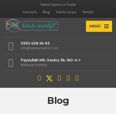
Tabela Yapımı ve İmalat
Anasayfa
Blog
Tabela Çarşısı
İletişim
MENÜ
0532 458 24 65
info@tabelamarket.com
Feyzullah Mh. Sevinç Sk. NO: 4-1
Maltepe/İstanbul
Blog