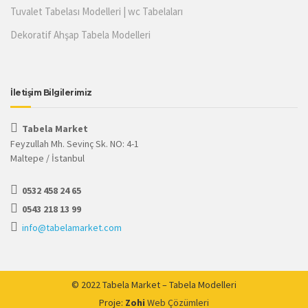
Tuvalet Tabelası Modelleri | wc Tabelaları
Dekoratif Ahşap Tabela Modelleri
İletişim Bilgilerimiz
Tabela Market
Feyzullah Mh. Sevinç Sk. NO: 4-1
Maltepe / İstanbul
0532 458 24 65
0543 218 13 99
info@tabelamarket.com
© 2022 Tabela Market – Tabela Modelleri
Proje:
Zohi
Web Çözümleri