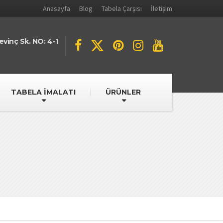
Anasayfa
Blog
Tabela Çarşısı
İletişim
evinç Sk. NO: 4-1
TABELA İMALATI
ÜRÜNLER