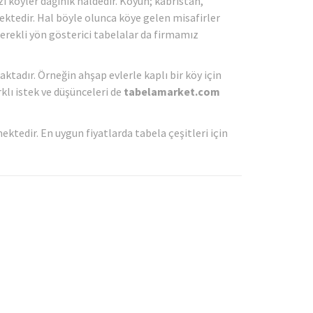
ı köyler dağınık haldedir. Köyün; kabristan,
ektedir. Hal böyle olunca köye gelen misafirler
rekli yön gösterici tabelalar da firmamız
ktadır. Örneğin ahşap evlerle kaplı bir köy için
klı istek ve düşünceleri de
tabelamarket.com
ktedir. En uygun fiyatlarda tabela çeşitleri için