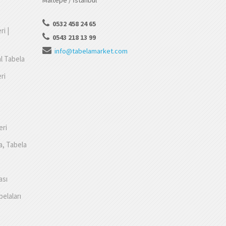
Maltepe / İstanbul
0532 458 24 65
ri |
0543 218 13 99
info@tabelamarket.com
al Tabela
ri
eri
a, Tabela
ası
belaları