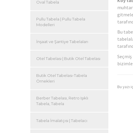
Köy tab
Oval Tabela
muhtarl
gitmele
Pullu Tabela | Pullu Tabela
tarafın
Modelleri
Bu tabe
tabelal
İnşaat ve Şantiye Tabelaları
tarafın
Seçmiş o
Otel Tabelası | Butik Otel Tabelası
bizimle
Butik Otel Tabelası-Tabela
Örnekleri
Bu yazı i
Berber Tabelası, Retro Işıklı
Tabela, Tabela
Tabela İmalatçısı | Tabelacı