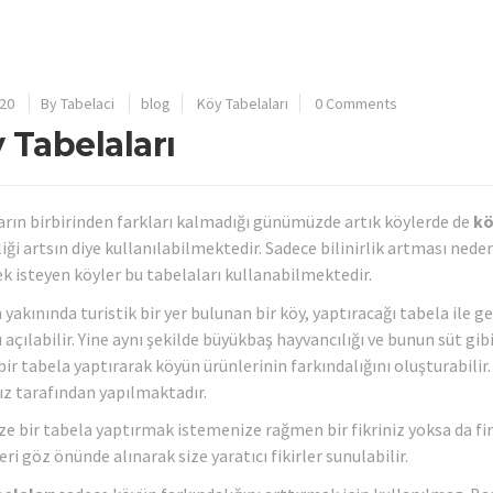
20
By
Tabelaci
blog
Köy Tabelaları
0 Comments
 Tabelaları
rın birbirinden farkları kalmadığı günümüzde artık köylerde de
kö
iliği artsın diye kullanılabilmektedir. Sadece bilinirlik artması ne
k isteyen köyler bu tabelaları kullanabilmektedir.
yakınında turistik bir yer bulunan bir köy, yaptıracağı tabela ile ge
 açılabilir. Yine aynı şekilde büyükbaş hayvancılığı ve bunun süt gi
ir tabela yaptırarak köyün ürünlerinin farkındalığını oluşturabilir.
z tarafından yapılmaktadır.
e bir tabela yaptırmak istemenize rağmen bir fikriniz yoksa da f
eri göz önünde alınarak size yaratıcı fikirler sunulabilir.