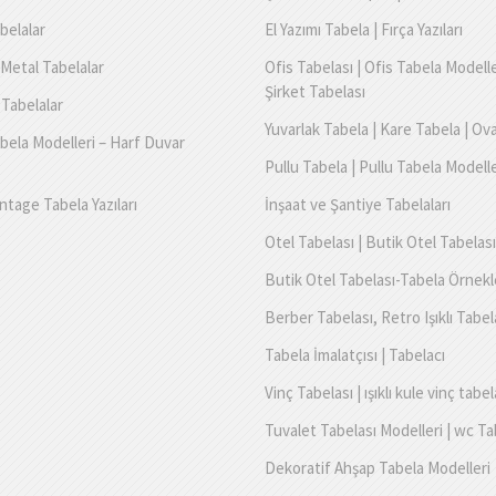
belalar
El Yazımı Tabela | Fırça Yazıları
Metal Tabelalar
Ofis Tabelası | Ofis Tabela Modelle
Şirket Tabelası
 Tabelalar
Yuvarlak Tabela | Kare Tabela | Ov
bela Modelleri – Harf Duvar
Pullu Tabela | Pullu Tabela Modelle
ntage Tabela Yazıları
İnşaat ve Şantiye Tabelaları
Otel Tabelası | Butik Otel Tabelası
Butik Otel Tabelası-Tabela Örnekl
Berber Tabelası, Retro Işıklı Tabel
Tabela İmalatçısı | Tabelacı
Vinç Tabelası | ışıklı kule vinç tabel
Tuvalet Tabelası Modelleri | wc Ta
Dekoratif Ahşap Tabela Modelleri