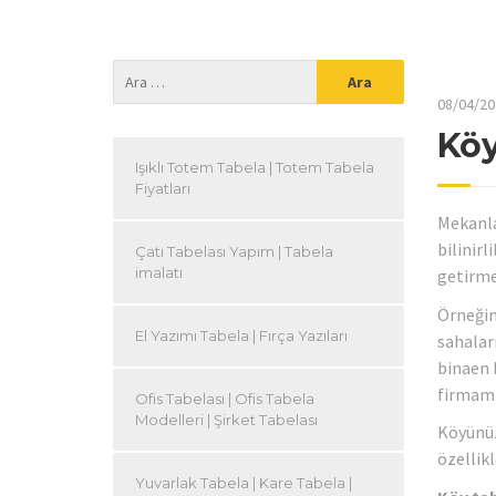
08/04/20
Köy
Işıklı Totem Tabela | Totem Tabela
Fiyatları
Mekanla
bilinirl
Çatı Tabelası Yapım | Tabela
imalatı
getirme
Örneğin 
El Yazımı Tabela | Fırça Yazıları
sahaları
binaen b
firmamı
Ofis Tabelası | Ofis Tabela
Modelleri | Şirket Tabelası
Köyünüz
özellikl
Yuvarlak Tabela | Kare Tabela |