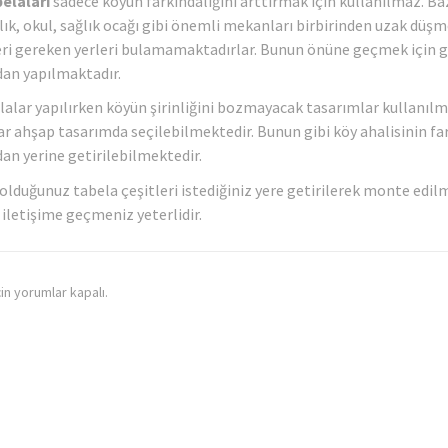
elaları
sadece köyün farkındalığını arttırmak için kullanılmaz. Baz
ık, okul, sağlık ocağı gibi önemli mekanları birbirinden uzak düşm
ri gereken yerleri bulamamaktadırlar. Bunun önüne geçmek için ge
dan yapılmaktadır.
lalar yapılırken köyün şirinliğini bozmayacak tasarımlar kullanılma
ar ahşap tasarımda seçilebilmektedir. Bunun gibi köy ahalisinin far
dan yerine getirilebilmektedir.
lduğunuz tabela çeşitleri istediğiniz yere getirilerek monte edilme
 iletişime geçmeniz yeterlidir.
çin yorumlar kapalı.