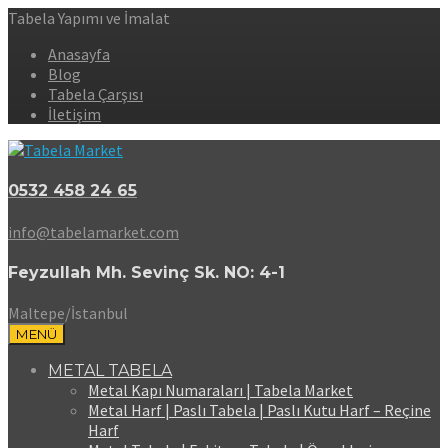
Tabela Yapımı ve İmalat
Anasayfa
Blog
Tabela Çarşısı
İletişim
0532 458 24 65
info@tabelamarket.com
Feyzullah Mh. Sevinç Sk. NO: 4-1
Maltepe/İstanbul
MENÜ
METAL TABELA
Metal Kapı Numaraları | Tabela Market
Metal Harf | Paslı Tabela | Paslı Kutu Harf – Reçine
Harf