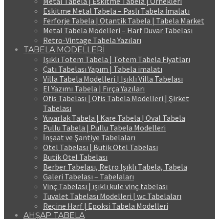
Metal Tabela | Eskitme Tabela | Örnekleri
Eskitme Metal Tabela – Paslı Tabela İmalatı
Ferforje Tabela | Otantik Tabela | Tabela Market
Metal Tabela Modelleri – Harf Duvar Tabelası
Retro-Vintage Tabela Yazıları
TABELA MODELLERİ
Işıklı Totem Tabela | Totem Tabela Fiyatları
Çatı Tabelası Yapım | Tabela imalatı
Villa Tabela Modelleri | Işıklı Villa Tabelası
El Yazımı Tabela | Fırça Yazıları
Ofis Tabelası | Ofis Tabela Modelleri | Şirket
Tabelası
Yuvarlak Tabela | Kare Tabela | Oval Tabela
Pullu Tabela | Pullu Tabela Modelleri
İnşaat ve Şantiye Tabelaları
Otel Tabelası | Butik Otel Tabelası
Butik Otel Tabelası
Berber Tabelası, Retro Işıklı Tabela, Tabela
Galeri Tabelası – Tabelaları
Vinç Tabelası | ışıklı kule vinç tabelası
Tuvalet Tabelası Modelleri | wc Tabelaları
Reçine Harf | Epoksi Tabela Modelleri
AHŞAP TABELA