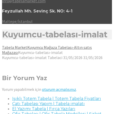
info@tabelamarket.com
Feyzullah Mh. Sevinç Sk. NO: 4-1
Maltepe/İstanbul
Kuyumcu-tabelası-imalat
Tabela Market
Kuyumcu Mağaza Tabelası-Altın satış
Mağazası
Kuyumcu-tabelası-imalat
Kuyumcu-tabelası-imalat
Tabelaci
31/05/2026
31/05/2026
Bir Yorum Yaz
Yorum yapabilmek için
oturum açmalısınız
.
Işıklı Totem Tabela | Totem Tabela Fiyatları
Çatı Tabelası Yapım | Tabela imalatı
El Yazımı Tabela | Fırça Yazıları
Ofis Tabelası | Ofis Tabela Modelleri | Şirket