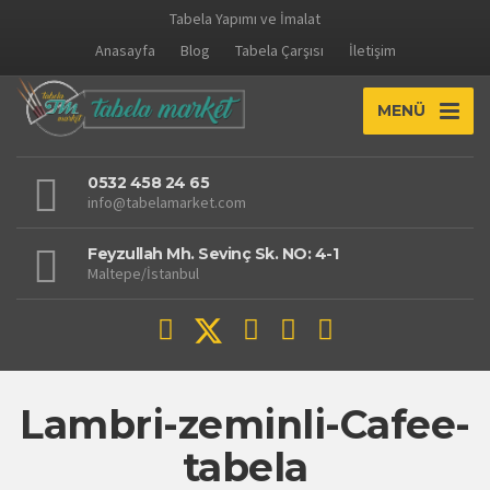
Tabela Yapımı ve İmalat
Anasayfa
Blog
Tabela Çarşısı
İletişim
MENÜ
0532 458 24 65
info@tabelamarket.com
Feyzullah Mh. Sevinç Sk. NO: 4-1
Maltepe/İstanbul
Lambri-zeminli-Cafee-
tabela