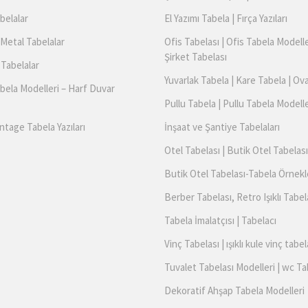
belalar
El Yazımı Tabela | Fırça Yazıları
Metal Tabelalar
Ofis Tabelası | Ofis Tabela Modelle
Şirket Tabelası
 Tabelalar
Yuvarlak Tabela | Kare Tabela | Ov
bela Modelleri – Harf Duvar
Pullu Tabela | Pullu Tabela Modelle
ntage Tabela Yazıları
İnşaat ve Şantiye Tabelaları
Otel Tabelası | Butik Otel Tabelası
Butik Otel Tabelası-Tabela Örnekl
Berber Tabelası, Retro Işıklı Tabel
Tabela İmalatçısı | Tabelacı
Vinç Tabelası | ışıklı kule vinç tabel
Tuvalet Tabelası Modelleri | wc Ta
Dekoratif Ahşap Tabela Modelleri