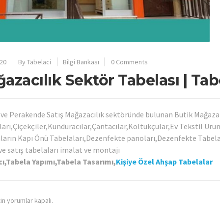
20
By
Tabelaci
Bilgi Bankası
0 Comments
azacılık Sektör Tabelası | Tabe
ve Perakende Satış Mağazacılık sektöründe bulunan Butik Mağaza
arı,Çiçekçiler,Kunduracılar,Çantacılar,Koltukçular,Ev Tekstil Ürü
arın Kapı Önü Tabelaları,Dezenfekte panoları,Dezenfekte Tabela
ve satış tabelaları imalat ve montajı
ı,Tabela Yapımı,Tabela Tasarımı,
Kişiye Özel Ahşap Tabelalar
çin yorumlar kapalı.