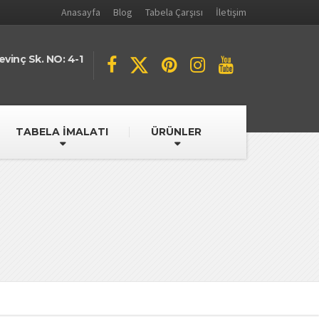
Anasayfa
Blog
Tabela Çarşısı
İletişim
evinç Sk. NO: 4-1
TABELA İMALATI
ÜRÜNLER