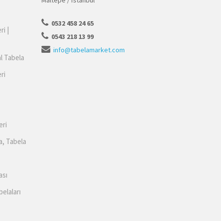
Maltepe / İstanbul
0532 458 24 65
ri |
0543 218 13 99
info@tabelamarket.com
al Tabela
ri
eri
a, Tabela
ası
belaları