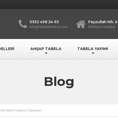
0532 458 24 65
Feyzullah Mh. S
info@tabelamarket.com
Maltepe/İstanbul
ELLERİ
AHŞAP TABELA
TABELA YAPIMI
Blog
lık Sektör Tabelası | Tabelaları