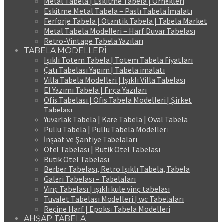
Metal Tabela | Eskitme Tabela | Örnekleri
Eskitme Metal Tabela – Paslı Tabela İmalatı
Ferforje Tabela | Otantik Tabela | Tabela Market
Metal Tabela Modelleri – Harf Duvar Tabelası
Retro-Vintage Tabela Yazıları
TABELA MODELLERİ
Işıklı Totem Tabela | Totem Tabela Fiyatları
Çatı Tabelası Yapım | Tabela imalatı
Villa Tabela Modelleri | Işıklı Villa Tabelası
El Yazımı Tabela | Fırça Yazıları
Ofis Tabelası | Ofis Tabela Modelleri | Şirket
Tabelası
Yuvarlak Tabela | Kare Tabela | Oval Tabela
Pullu Tabela | Pullu Tabela Modelleri
İnşaat ve Şantiye Tabelaları
Otel Tabelası | Butik Otel Tabelası
Butik Otel Tabelası
Berber Tabelası, Retro Işıklı Tabela, Tabela
Galeri Tabelası – Tabelaları
Vinç Tabelası | ışıklı kule vinç tabelası
Tuvalet Tabelası Modelleri | wc Tabelaları
Reçine Harf | Epoksi Tabela Modelleri
AHŞAP TABELA