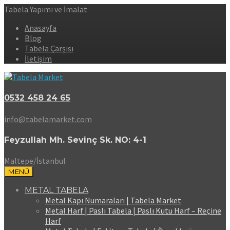
Tabela Yapımı ve İmalat
Anasayfa
Blog
Tabela Çarşısı
İletişim
0532 458 24 65
info@tabelamarket.com
Feyzullah Mh. Sevinç Sk. NO: 4-1
Maltepe/İstanbul
MENÜ
METAL TABELA
Metal Kapı Numaraları | Tabela Market
Metal Harf | Paslı Tabela | Paslı Kutu Harf – Reçine
Harf