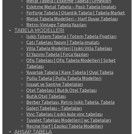
Metal Tabela | Eskitme Tabela | Örnekleri
Eskitme Metal Tabela – Paslı Tabela İmalatı
Ferforje Tabela | Otantik Tabela | Tabela Market
Metal Tabela Modelleri – Harf Duvar Tabelası
Retro-Vintage Tabela Yazıları
TABELA MODELLERİ
Işıklı Totem Tabela | Totem Tabela Fiyatları
Çatı Tabelası Yapım | Tabela imalatı
Villa Tabela Modelleri | Işıklı Villa Tabelası
El Yazımı Tabela | Fırça Yazıları
Ofis Tabelası | Ofis Tabela Modelleri | Şirket
Tabelası
Yuvarlak Tabela | Kare Tabela | Oval Tabela
Pullu Tabela | Pullu Tabela Modelleri
İnşaat ve Şantiye Tabelaları
Otel Tabelası | Butik Otel Tabelası
Butik Otel Tabelası
Berber Tabelası, Retro Işıklı Tabela, Tabela
Galeri Tabelası – Tabelaları
Vinç Tabelası | ışıklı kule vinç tabelası
Tuvalet Tabelası Modelleri | wc Tabelaları
Reçine Harf | Epoksi Tabela Modelleri
AHŞAP TABELA