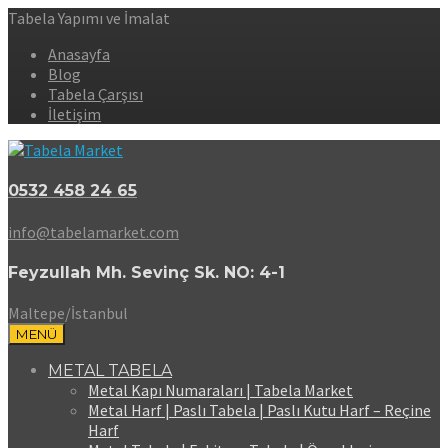
Tabela Yapımı ve İmalat
Anasayfa
Blog
Tabela Çarşısı
İletişim
0532 458 24 65
info@tabelamarket.com
Feyzullah Mh. Sevinç Sk. NO: 4-1
Maltepe/İstanbul
MENÜ
METAL TABELA
Metal Kapı Numaraları | Tabela Market
Metal Harf | Paslı Tabela | Paslı Kutu Harf – Reçine
Harf