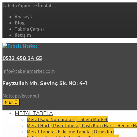
Tabela Yapımı ve İmalat
Anasayfa
Blog
Tabela Çarşısı
İletişim
0532 458 24 65
info@tabelamarket.com
Feyzullah Mh. Sevinç Sk. NO: 4-1
Maltepe/İstanbul
MENÜ
METAL TABELA
Metal Kapı Numaraları | Tabela Market
Metal Harf | Paslı Tabela | Paslı Kutu Harf – Reçine H
Metal Tabela | Eskitme Tabela | Örnekleri