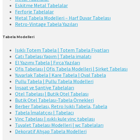
Eskitme Metal Tabelalar
Ferforje Tabelalar
Metal Tabela Modelleri – Harf Duvar Tabelası
Retro-Vintage Tabela Yazıları
Tabela Modelleri
Işıklı Totem Tabela | Totem Tabela Fiyatları
Çatı Tabelası Yapım | Tabela imalatı
El Yazımı Tabela | Fırça Yazıları
Ofis Tabelası | Ofis Tabela Modelleri | Şirket Tabelası
Yuvarlak Tabela | Kare Tabela | Oval Tabela
Pullu Tabela | Pullu Tabela Modelleri
İnşaat ve Şantiye Tabelaları
Otel Tabelası | Butik Otel Tabelası
Butik Otel Tabelası-Tabela Örnekleri
Berber Tabelası, Retro Işıklı Tabela, Tabela
Tabela İmalatçısı | Tabelacı
Vinç Tabelası | ışıklı kule vinç tabelası
Tuvalet Tabelası Modelleri | wc Tabelaları
Dekoratif Ahşap Tabela Modelleri