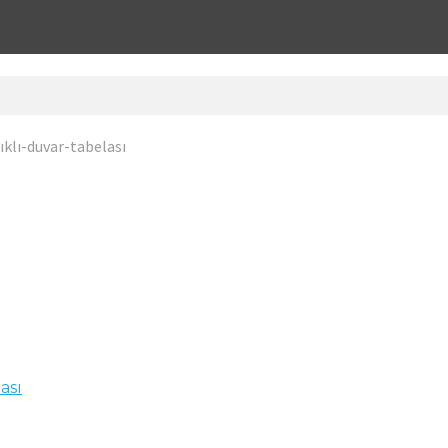
klı-duvar-tabelası
ası