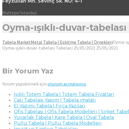
Feyzullah Mh. Sevinç Sk. NO: 4-1
Maltepe/İstanbul
Oyma-ışıklı-duvar-tabelası
Tabela Market
Metal Tabela | Eskitme Tabela | Örnekleri
Oyma-ışı
Oyma-ışıklı-duvar-tabelası
Tabelaci
25/05/2021
25/05/2021
Bir Yorum Yaz
Yorum yapabilmek için
oturum açmalısınız
.
Işıklı Totem Tabela | Totem Tabela Fiyatları
Çatı Tabelası Yapım | Tabela imalatı
El Yazımı Tabela | Fırça Yazıları
Ofis Tabelası | Ofis Tabela Modelleri | Şirket Tabel
Yuvarlak Tabela | Kare Tabela | Oval Tabela
Pullu Tabela | Pullu Tabela Modelleri
İnşaat ve Şantiye Tabelaları