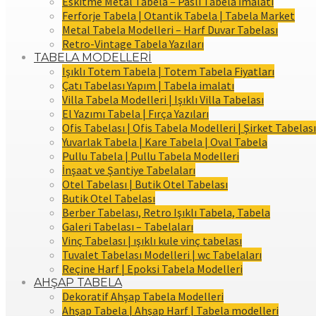
Eskitme Metal Tabela – Paslı Tabela İmalatı
Ferforje Tabela | Otantik Tabela | Tabela Market
Metal Tabela Modelleri – Harf Duvar Tabelası
Retro-Vintage Tabela Yazıları
TABELA MODELLERİ
Işıklı Totem Tabela | Totem Tabela Fiyatları
Çatı Tabelası Yapım | Tabela imalatı
Villa Tabela Modelleri | Işıklı Villa Tabelası
El Yazımı Tabela | Fırça Yazıları
Ofis Tabelası | Ofis Tabela Modelleri | Şirket Tabelası
Yuvarlak Tabela | Kare Tabela | Oval Tabela
Pullu Tabela | Pullu Tabela Modelleri
İnşaat ve Şantiye Tabelaları
Otel Tabelası | Butik Otel Tabelası
Butik Otel Tabelası
Berber Tabelası, Retro Işıklı Tabela, Tabela
Galeri Tabelası – Tabelaları
Vinç Tabelası | ışıklı kule vinç tabelası
Tuvalet Tabelası Modelleri | wc Tabelaları
Reçine Harf | Epoksi Tabela Modelleri
AHŞAP TABELA
Dekoratif Ahşap Tabela Modelleri
Ahşap Tabela | Ahşap Harf | Tabela modelleri