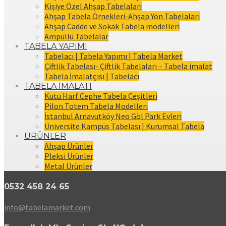
Kişiye Özel Ahşap Tabelaları
Ahşap Tabela Örnekleri-Ahşap Yön Tabelaları
Ahşap Cadde ve Sokak Tabela modelleri
Ampüllü Tabelalar
TABELA YAPIMI
Tabelacı | Tabela Yapımı | Tabela Market
Çiftlik Tabelası- Çiftlik Tabelaları – Tabela imalat
Tabela İmalatçısı | Tabelacı
TABELA İMALATI
Kutu Harf Cephe Tabela Çeşitleri
Pilon Totem Tabela Modelleri
İstanbul Arnavutköy Neo Göl Park Evleri
Üniversite Kampüs Tabelası | Kurumsal Tabela
ÜRÜNLER
Ahşap Ürünler
Pleksi Ürünler
Metal Ürünler
0532 458 24 65
info@tabelamarket.com