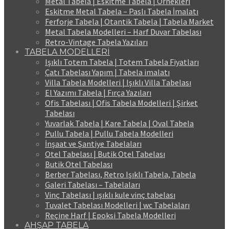
Metal Tabela | Eskitme Tabela | Örnekleri
Eskitme Metal Tabela – Paslı Tabela İmalatı
Ferforje Tabela | Otantik Tabela | Tabela Market
Metal Tabela Modelleri – Harf Duvar Tabelası
Retro-Vintage Tabela Yazıları
TABELA MODELLERİ
Işıklı Totem Tabela | Totem Tabela Fiyatları
Çatı Tabelası Yapım | Tabela imalatı
Villa Tabela Modelleri | Işıklı Villa Tabelası
El Yazımı Tabela | Fırça Yazıları
Ofis Tabelası | Ofis Tabela Modelleri | Şirket
Tabelası
Yuvarlak Tabela | Kare Tabela | Oval Tabela
Pullu Tabela | Pullu Tabela Modelleri
İnşaat ve Şantiye Tabelaları
Otel Tabelası | Butik Otel Tabelası
Butik Otel Tabelası
Berber Tabelası, Retro Işıklı Tabela, Tabela
Galeri Tabelası – Tabelaları
Vinç Tabelası | ışıklı kule vinç tabelası
Tuvalet Tabelası Modelleri | wc Tabelaları
Reçine Harf | Epoksi Tabela Modelleri
AHŞAP TABELA