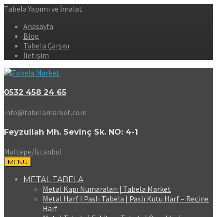
Tabela Yapımı ve İmalat
Anasayfa
Blog
Tabela Çarşısı
İletişim
0532 458 24 65
info@tabelamarket.com
Feyzullah Mh. Sevinç Sk. NO: 4-1
Maltepe/İstanbul
MENÜ
METAL TABELA
Metal Kapı Numaraları | Tabela Market
Metal Harf | Paslı Tabela | Paslı Kutu Harf – Reçine
Harf