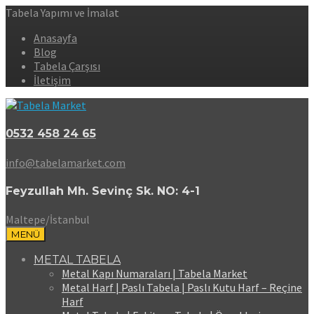
Tabela Yapımı ve İmalat
Anasayfa
Blog
Tabela Çarşısı
İletişim
0532 458 24 65
info@tabelamarket.com
Feyzullah Mh. Sevinç Sk. NO: 4-1
Maltepe/İstanbul
MENÜ
METAL TABELA
Metal Kapı Numaraları | Tabela Market
Metal Harf | Paslı Tabela | Paslı Kutu Harf – Reçine
Harf