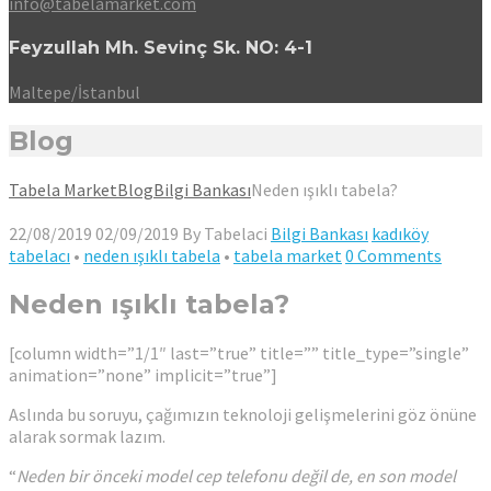
info@tabelamarket.com
Feyzullah Mh. Sevinç Sk. NO: 4-1
Maltepe/İstanbul
Blog
Tabela Market
Blog
Bilgi Bankası
Neden ışıklı tabela?
22/08/2019
02/09/2019
By
Tabelaci
Bilgi Bankası
kadıköy
tabelacı
•
neden ışıklı tabela
•
tabela market
0 Comments
Neden ışıklı tabela?
[column width=”1/1″ last=”true” title=”” title_type=”single”
animation=”none” implicit=”true”]
Aslında bu soruyu, çağımızın teknoloji gelişmelerini göz önüne
alarak sormak lazım.
“
Neden bir önceki model cep telefonu değil de, en son model