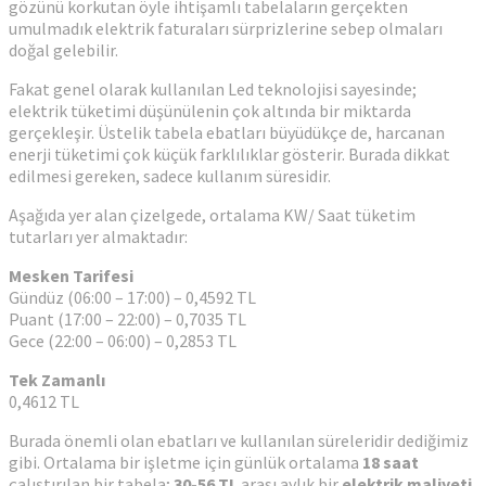
gözünü korkutan öyle ihtişamlı tabelaların gerçekten
umulmadık elektrik faturaları sürprizlerine sebep olmaları
doğal gelebilir.
Fakat genel olarak kullanılan Led teknolojisi sayesinde;
elektrik tüketimi düşünülenin çok altında bir miktarda
gerçekleşir. Üstelik tabela ebatları büyüdükçe de, harcanan
enerji tüketimi çok küçük farklılıklar gösterir. Burada dikkat
edilmesi gereken, sadece kullanım süresidir.
Aşağıda yer alan çizelgede, ortalama KW/ Saat tüketim
tutarları yer almaktadır:
Mesken Tarifesi
Gündüz (06:00 – 17:00) – 0,4592 TL
Puant (17:00 – 22:00) – 0,7035 TL
Gece (22:00 – 06:00) – 0,2853 TL
Tek Zamanlı
0,4612 TL
Burada önemli olan ebatları ve kullanılan süreleridir dediğimiz
gibi. Ortalama bir işletme için günlük ortalama
18 saat
çalıştırılan bir tabela;
30-56
TL
arası aylık bir
elektrik maliyeti