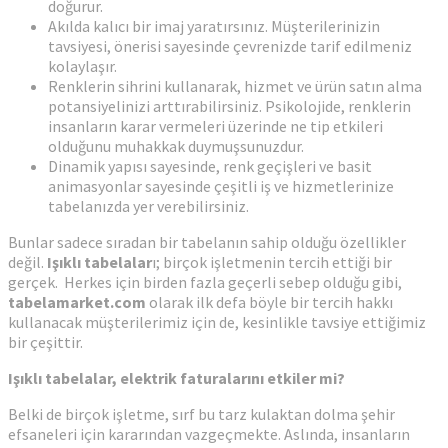
doğurur.
Akılda kalıcı bir imaj yaratırsınız. Müşterilerinizin
tavsiyesi, önerisi sayesinde çevrenizde tarif edilmeniz
kolaylaşır.
Renklerin sihrini kullanarak, hizmet ve ürün satın alma
potansiyelinizi arttırabilirsiniz. Psikolojide, renklerin
insanların karar vermeleri üzerinde ne tip etkileri
olduğunu muhakkak duymuşsunuzdur.
Dinamik yapısı sayesinde, renk geçişleri ve basit
animasyonlar sayesinde çeşitli iş ve hizmetlerinize
tabelanızda yer verebilirsiniz.
Bunlar sadece sıradan bir tabelanın sahip olduğu özellikler
değil.
Işıklı tabelalar
ı; birçok işletmenin tercih ettiği bir
gerçek. Herkes için birden fazla geçerli sebep olduğu gibi,
tabelamarket.com
olarak ilk defa böyle bir tercih hakkı
kullanacak müşterilerimiz için de, kesinlikle tavsiye ettiğimiz
bir çeşittir.
Işıklı tabelalar, elektrik faturalarını etkiler mi?
Belki de birçok işletme, sırf bu tarz kulaktan dolma şehir
efsaneleri için kararından vazgeçmekte. Aslında, insanların