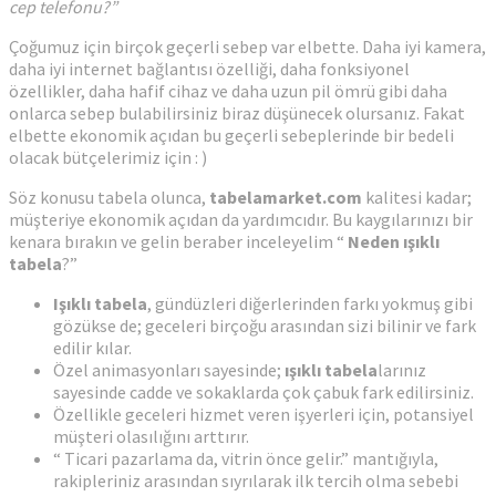
cep telefonu?”
Çoğumuz için birçok geçerli sebep var elbette. Daha iyi kamera,
daha iyi internet bağlantısı özelliği, daha fonksiyonel
özellikler, daha hafif cihaz ve daha uzun pil ömrü gibi daha
onlarca sebep bulabilirsiniz biraz düşünecek olursanız. Fakat
elbette ekonomik açıdan bu geçerli sebeplerinde bir bedeli
olacak bütçelerimiz için : )
Söz konusu tabela olunca,
tabelamarket.com
kalitesi kadar;
müşteriye ekonomik açıdan da yardımcıdır. Bu kaygılarınızı bir
kenara bırakın ve gelin beraber inceleyelim “
Neden ışıklı
tabela
?”
Işıklı tabela
, gündüzleri diğerlerinden farkı yokmuş gibi
gözükse de; geceleri birçoğu arasından sizi bilinir ve fark
edilir kılar.
Özel animasyonları sayesinde;
ışıklı tabela
larınız
sayesinde cadde ve sokaklarda çok çabuk fark edilirsiniz.
Özellikle geceleri hizmet veren işyerleri için, potansiyel
müşteri olasılığını arttırır.
“ Ticari pazarlama da, vitrin önce gelir.” mantığıyla,
rakipleriniz arasından sıyrılarak ilk tercih olma sebebi