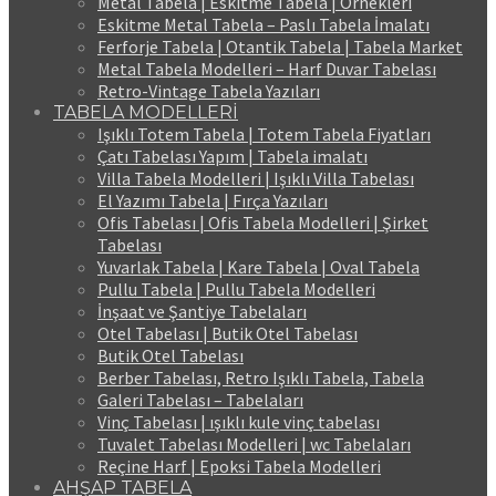
Metal Tabela | Eskitme Tabela | Örnekleri
Eskitme Metal Tabela – Paslı Tabela İmalatı
Ferforje Tabela | Otantik Tabela | Tabela Market
Metal Tabela Modelleri – Harf Duvar Tabelası
Retro-Vintage Tabela Yazıları
TABELA MODELLERİ
Işıklı Totem Tabela | Totem Tabela Fiyatları
Çatı Tabelası Yapım | Tabela imalatı
Villa Tabela Modelleri | Işıklı Villa Tabelası
El Yazımı Tabela | Fırça Yazıları
Ofis Tabelası | Ofis Tabela Modelleri | Şirket
Tabelası
Yuvarlak Tabela | Kare Tabela | Oval Tabela
Pullu Tabela | Pullu Tabela Modelleri
İnşaat ve Şantiye Tabelaları
Otel Tabelası | Butik Otel Tabelası
Butik Otel Tabelası
Berber Tabelası, Retro Işıklı Tabela, Tabela
Galeri Tabelası – Tabelaları
Vinç Tabelası | ışıklı kule vinç tabelası
Tuvalet Tabelası Modelleri | wc Tabelaları
Reçine Harf | Epoksi Tabela Modelleri
AHŞAP TABELA