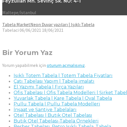
Feyzullah Mh. Sevinç Sk. NO: 4-1
Maltepe/İstanbul
Tabela Market
Neon Duvar yazıları | Işıklı Tabela
Tabelaci
06/06/2021
18/06/2021
Bir Yorum Yaz
Yorum yapabilmek için
oturum açmalısınız
.
Işıklı Totem Tabela | Totem Tabela Fiyatları
Çatı Tabelası Yapım | Tabela imalatı
El Yazımı Tabela | Fırça Yazıları
Ofis Tabelası | Ofis Tabela Modelleri | Şirket Tabel
Yuvarlak Tabela | Kare Tabela | Oval Tabela
Pullu Tabela | Pullu Tabela Modelleri
İnşaat ve Şantiye Tabelaları
Otel Tabelası | Butik Otel Tabelası
Butik Otel Tabelası-Tabela Örnekleri
Berber Tabelası, Retro Işıklı Tabela, Tabela