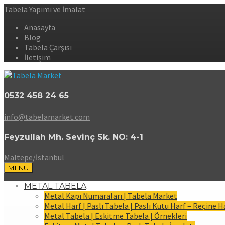
Tabela Yapımı ve İmalat
Anasayfa
Blog
Tabela Çarşısı
İletişim
0532 458 24 65
info@tabelamarket.com
Feyzullah Mh. Sevinç Sk. NO: 4-1
Maltepe/İstanbul
MENÜ
METAL TABELA
Metal Kapı Numaraları | Tabela Market
Metal Harf | Paslı Tabela | Paslı Kutu Harf – Reçine H
Metal Tabela | Eskitme Tabela | Örnekleri