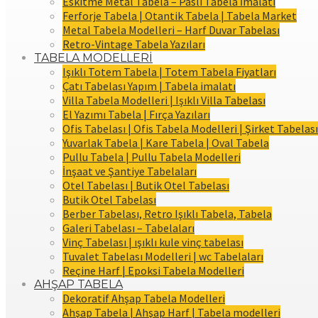
Eskitme Metal Tabela – Paslı Tabela İmalatı
Ferforje Tabela | Otantik Tabela | Tabela Market
Metal Tabela Modelleri – Harf Duvar Tabelası
Retro-Vintage Tabela Yazıları
TABELA MODELLERİ
Işıklı Totem Tabela | Totem Tabela Fiyatları
Çatı Tabelası Yapım | Tabela imalatı
Villa Tabela Modelleri | Işıklı Villa Tabelası
El Yazımı Tabela | Fırça Yazıları
Ofis Tabelası | Ofis Tabela Modelleri | Şirket Tabelası
Yuvarlak Tabela | Kare Tabela | Oval Tabela
Pullu Tabela | Pullu Tabela Modelleri
İnşaat ve Şantiye Tabelaları
Otel Tabelası | Butik Otel Tabelası
Butik Otel Tabelası
Berber Tabelası, Retro Işıklı Tabela, Tabela
Galeri Tabelası – Tabelaları
Vinç Tabelası | ışıklı kule vinç tabelası
Tuvalet Tabelası Modelleri | wc Tabelaları
Reçine Harf | Epoksi Tabela Modelleri
AHŞAP TABELA
Dekoratif Ahşap Tabela Modelleri
Ahşap Tabela | Ahşap Harf | Tabela modelleri