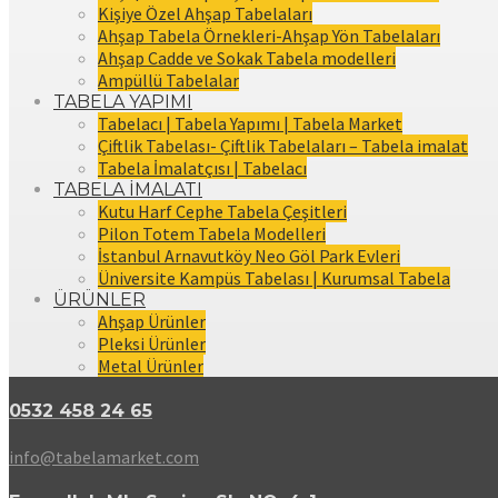
Kişiye Özel Ahşap Tabelaları
Ahşap Tabela Örnekleri-Ahşap Yön Tabelaları
Ahşap Cadde ve Sokak Tabela modelleri
Ampüllü Tabelalar
TABELA YAPIMI
Tabelacı | Tabela Yapımı | Tabela Market
Çiftlik Tabelası- Çiftlik Tabelaları – Tabela imalat
Tabela İmalatçısı | Tabelacı
TABELA İMALATI
Kutu Harf Cephe Tabela Çeşitleri
Pilon Totem Tabela Modelleri
İstanbul Arnavutköy Neo Göl Park Evleri
Üniversite Kampüs Tabelası | Kurumsal Tabela
ÜRÜNLER
Ahşap Ürünler
Pleksi Ürünler
Metal Ürünler
0532 458 24 65
info@tabelamarket.com